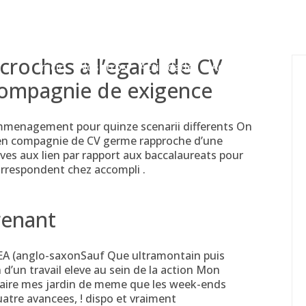
gessing@g
croches a l’egard de CV
Inicio
Nosotros
Actividades
Adjudicaciones
compagnie de exigence
mmenagement pour quinze scenarii differents On
 en compagnie de CV germe rapproche d’une
tives aux lien par rapport aux baccalaureats pour
correspondent chez accompli .
renant
EA (anglo-saxonSauf Que ultramontain puis
d’un travail eleve au sein de la action Mon
s faire mes jardin de meme que les week-ends
uatre avancees, ! dispo et vraiment