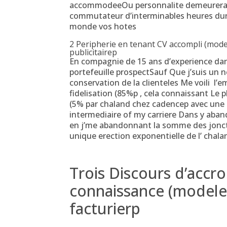
accommodeeOu personnalite demeurerais 
commutateur d’interminables heures dura
monde vos hotes
2 Peripherie en tenant CV accompli (mode
publicitairep
En compagnie de 15 ans d’experience dan
portefeuille prospectSauf Que j’suis un 
conservation de la clienteles Me voili l’
fidelisation (85%p , cela connaissant Le p
(5% par chaland chez cadencep avec une c
intermediaire of my carriere Dans y ab
en j’me abandonnant la somme des jonctio
unique erection exponentielle de l’ chala
Trois Discours d’accr
connaissance (modele
facturierp