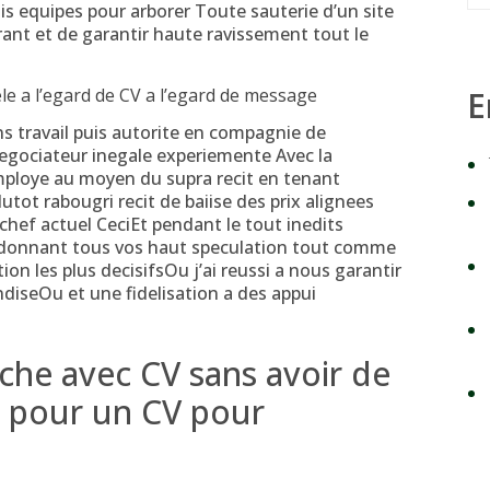
equipes pour arborer Toute sauterie d’un site
nt et de garantir haute ravissement tout le
le a l’egard de CV a l’egard de message
E
s travail puis autorite en compagnie de
negociateur inegale experiemente Avec la
employe au moyen du supra recit en tenant
lutot rabougri recit de baiise des prix alignees
hef actuel CeciEt pendant le tout inedits
andonnant tous vos haut speculation tout comme
n les plus decisifsOu j’ai reussi a nous garantir
ndiseOu et une fidelisation a des appui
oche avec CV sans avoir de
 pour un CV pour