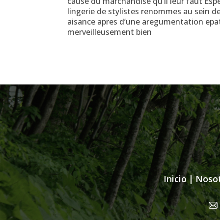
cause du marchandise qu’il leur faut Espera
lingerie de stylistes renommes au sein 
aisance apres d’une aregumentation epata
merveilleusement bien
Inicio
|
Noso