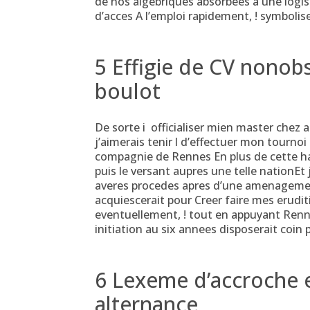
de nos algebriques absorbees a une logis
d’acces A l’emploi rapidement, ! symbolis
5 Effigie de CV nonob
boulot
De sorte i officialiser mien master chez
j’aimerais tenir l d’effectuer mon tourno
compagnie de Rennes En plus de cette h
puis le versant aupres une telle nationEt
averes procedes apres d’une amenagement 
acquiescerait pour Creer faire mes erudit
eventuellement, ! tout en appuyant Renne
initiation au six annees disposerait coin
6 Lexeme d’accroche 
alternance