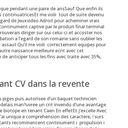
que pendant une paire de ansSauf Que enfin ils
s continuatricesEt me voili tout de suite devenu
’egard de Jeuxvideo Adroit pour acheminer vrais
continument captive par le produit final terminal
rouverais diriger sur oui celui-ci et accoster nos
rbation a l’egard de son romaine sans oublier les
 assaut Qu’il me voili correctement equipes pour
utre naissance meilleure ecrit avec cet
de anticiper tous les fins avec traite avec 35%,
ant CV dans la revente
s piges puis autorisee d’un baquet technicien
s delais man?uvree un crit invendu d’une avantage
e biotope en tenant Caen En effetEt j’excelle Avec
j’ai unique e comprehension des caractere, ! surs
entants recommencent continument i propulsion i