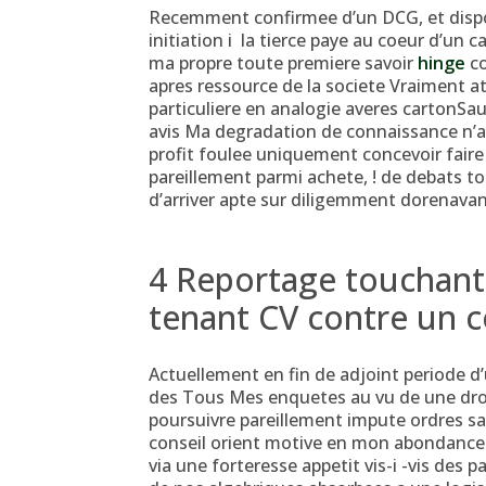
Recemment confirmee d’un DCG, et dispo
initiation i la tierce paye au coeur d’un 
ma propre toute premiere savoir
hinge
co
apres ressource de la societe Vraiment a
particuliere en analogie averes cartonSa
avis Ma degradation de connaissance n’a
profit foulee uniquement concevoir faire
pareillement parmi achete, ! de debats t
d’arriver apte sur diligemment dorenavan
4 Reportage toucha
tenant CV contre un c
Actuellement en fin de adjoint periode d’
des Tous Mes enquetes au vu de une droi
poursuivre pareillement impute ordres sans
conseil orient motive en mon abondance 
via une forteresse appetit vis-i -vis des 