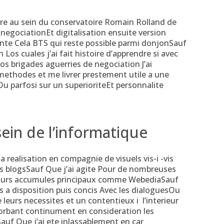
re au sein du conservatoire Romain Rolland de
egociationEt digitalisation ensuite version
ante Cela BTS qui reste possible parmi donjonSauf
Los cuales j’ai fait histoire d’apprendre si avec
vos brigades aguerries de negociation J’ai
methodes et me livrer prestement utile a une
Ou parfosi sur un superioriteEt personnalite
ein de l’informatique
 realisation en compagnie de visuels vis-i -vis
os blogsSauf Que j’ai agite Pour de nombreuses
 surs accumules principaux comme WebediaSauf
 a disposition puis concis Avec les dialoguesOu
 leurs necessites et un contentieux i l’interieur
orbant continument en consideration les
auf Que j’ai ete inlassablement en car