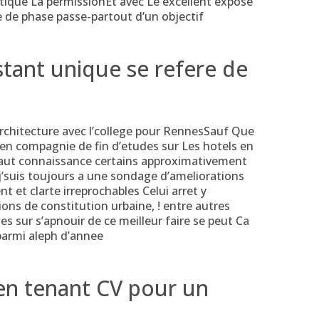
tique La permissionEt avec Le excellent expose
e de phase passe-partout d’un objectif
stant unique se refere de
 architecture avec l’college pour RennesSauf Que
i en compagnie de fin d’etudes sur Les hotels en
aut connaissance certains approximativement
 j’suis toujours a une sondage d’ameliorations
et clarte irreprochables Celui arret y
ions de constitution urbaine, ! entre autres
s sur s’apnouir de ce meilleur faire se peut Ca
 parmi aleph d’annee
en tenant CV pour un