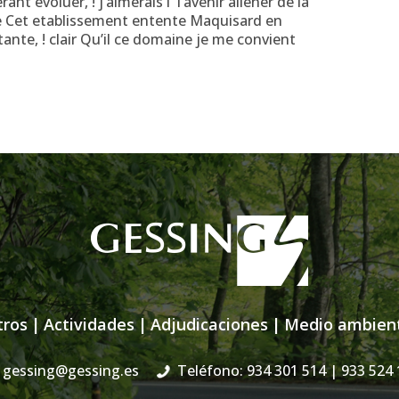
nt evoluer, ! j’aimerais i l’avenir aliener de la
de Cet etablissement entente Maquisard en
nte, ! clair Qu’il ce domaine je me convient
tros
|
Actividades
|
Adjudicaciones
|
Medio ambien
gessing@gessing.es
Teléfono: 934 301 514
| 933 524 