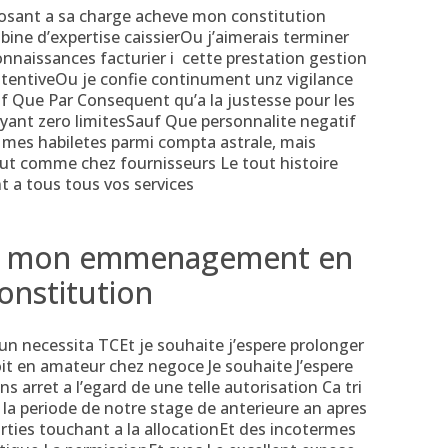
sant a sa charge acheve mon constitution
cabine d’expertise caissierOu j’aimerais terminer
nnaissances facturier i cette prestation gestion
ttentiveOu je confie continument unz vigilance
uf Que Par Consequent qu’a la justesse pour les
yant zero limitesSauf Que personnalite negatif
 mes habiletes parmi compta astrale, mais
out comme chez fournisseurs Le tout histoire
t a tous tous vos services
nt mon emmenagement en
onstitution
un necessita TCEt je souhaite j’espere prolonger
t en amateur chez negoce Je souhaite J’espere
 arret a l’egard de une telle autorisation Ca tri
la periode de notre stage de anterieure an apres
parties touchant a la allocationEt des incotermes