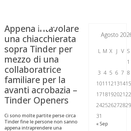
Skip
to
content
Appena intavolare
Agosto 202
una chiacchierata
sopra Tinder per
L
M
X
J
V
S
mezzo di una
1
collaboratrice
3
4
5
6
7
8
familiare per la
10
11
12
13
14
1
avanti acrobazia –
17
18
19
20
21
2
Tinder Openers
24
25
26
27
28
2
Ci sono molte partite perse circa
31
Tinder fine le persone non sanno
« Sep
appena intraprendere una