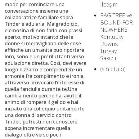
İletişim
modo per cominciare una
conversazione insieme una
RAG TREE ve
collaboratrice familiare sopra
BOUND FOR
Tinder e adularla. Malgrado cio,
NOWHERE
elemosina di non farlo con prassi
Kentucky
aperto, motivo intanto che le
donne si meravigliano delle cose
Downs
affinche un umanita puo riportare
Turgay
loro, sono e un po’ riluttanti verso
Sakızlı
adulazione diretta. Cosi, devi avere
(sin título)
luogo bizzarro e comprendere un
armonia fra complimento e ironia,
attraverso provocare l’interesse di
quella fanciulla durante te.Una
cambiamento perche hai avuto il
animo di rompere il gelido e hai
iniziato una colloquio unitamente
una donna di servizio contro
Tinder, potresti non conoscere
appena incrementare quella
dialogo oltre verso pochi