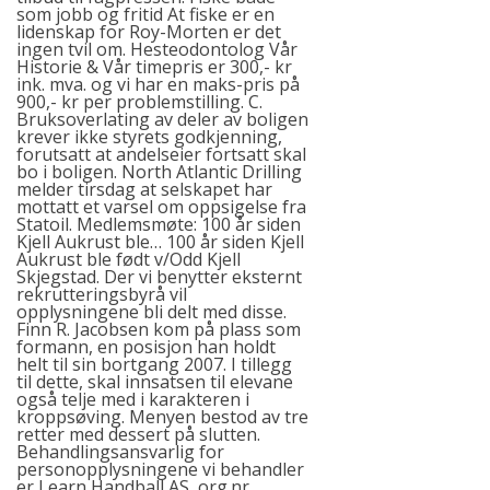
som jobb og fritid At fiske er en
lidenskap for Roy-Morten er det
ingen tvil om. Hesteodontolog Vår
Historie & Vår timepris er 300,- kr
ink. mva. og vi har en maks-pris på
900,- kr per problemstilling. C.
Bruksoverlating av deler av boligen
krever ikke styrets godkjenning,
forutsatt at andelseier fortsatt skal
bo i boligen. North Atlantic Drilling
melder tirsdag at selskapet har
mottatt et varsel om oppsigelse fra
Statoil. Medlemsmøte: 100 år siden
Kjell Aukrust ble… 100 år siden Kjell
Aukrust ble født v/Odd Kjell
Skjegstad. Der vi benytter eksternt
rekrutteringsbyrå vil
opplysningene bli delt med disse.
Finn R. Jacobsen kom på plass som
formann, en posisjon han holdt
helt til sin bortgang 2007. I tillegg
til dette, skal innsatsen til elevane
også telje med i karakteren i
kroppsøving. Menyen bestod av tre
retter med dessert på slutten.
Behandlingsansvarlig for
personopplysningene vi behandler
er Learn Handball AS, org.nr.