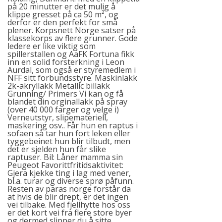
på 20 minutter er det mulig å
klippe gresset på ca 50 m², og
derfor er den perfekt for små
plener. Korpsnett Norge satser på
klassekorps av flere grunner. Gode
ledere er like viktig som
spillerstallen og AaFK Fortuna fikk
inn en solid forsterkning i Leon
Aurdal, som også er styremedlem i
NFF sitt forbundsstyre. Maskinlakk
2k-akryllakk Metallic billakk
Grunning/ Primers Vi kan og få
blandet din orginallakk på spray
(over 40 000 farger og velge i)
Verneutstyr, slipemateriell,
maskering osv.. Får hun en raptus i
sofaen så tar hun fort leken eller
tyggebeinet hun blir tilbudt, men
det er sjelden hun får slike
raptuser. Bil: Låner mamma sin
Peugeot Favorittfritidsaktivitet:
Gjera kjekke ting i lag med vener,
bl.a. turar og diverse sprø påfunn.
Resten av paras norge forstår da
at hvis de blir drept, er det ingen
vei tilbake. Med fjellhytte hos oss
er det kort vei fra flere store byer
og dermed slipper du å sitte