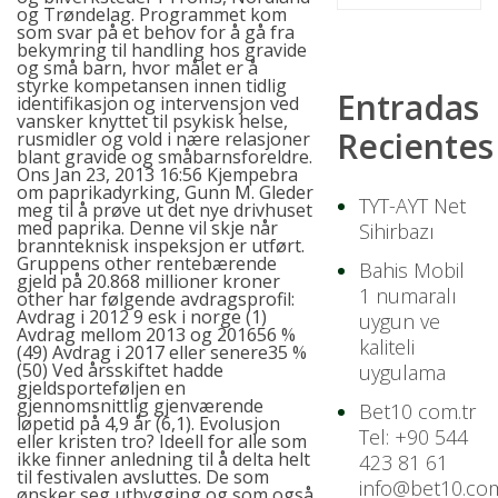
og Trøndelag. Programmet kom
som svar på et behov for å gå fra
bekymring til handling hos gravide
og små barn, hvor målet er å
styrke kompetansen innen tidlig
Entradas
identifikasjon og intervensjon ved
vansker knyttet til psykisk helse,
Recientes
rusmidler og vold i nære relasjoner
blant gravide og småbarnsforeldre.
Ons Jan 23, 2013 16:56 Kjempebra
om paprikadyrking, Gunn M. Gleder
TYT-AYT Net
meg til å prøve ut det nye drivhuset
med paprika. Denne vil skje når
Sihirbazı
brannteknisk inspeksjon er utført.
Gruppens
other
rentebærende
Bahis Mobil
gjeld på 20.868 millioner kroner
1 numaralı
other
har følgende avdragsprofil:
Avdrag i 2012 9 esk i norge (1)
uygun ve
Avdrag mellom 2013 og 201656 %
kaliteli
(49) Avdrag i 2017 eller senere35 %
(50) Ved årsskiftet hadde
uygulama
gjeldsporteføljen en
gjennomsnittlig gjenværende
Bet10 com.tr
løpetid på 4,9 år (6,1). Evolusjon
Tel: +90 544
eller kristen tro? Ideell for alle som
ikke finner anledning til å delta helt
423 81 61
til festivalen avsluttes. De som
info@bet10.com
ønsker seg utbygging og som også