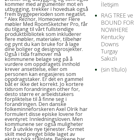
kommer med argumenter mot en
İletişim
utbygging, trekker i hovedsak også
frem byggeperioden som negativt.
RAG TREE ve
” Alex Reznor, Homeowner Flere
BOUND FOR
møbler Med RoomSketcher Pro, får
du tilgang til vårt fullstendige
NOWHERE
produktbibliotek som inkluderer
Kentucky
flere møbler, materialer, tilbehør
Downs
og pynt du kan bruke for å lage
dine boliger og designprosjekter.
Turgay
Også i tida framover må
Sakızlı
kommunene belage seg på å
vurdere om oppdragets innhold
krever ansettelse, eller om
(sin título)
personen kan engasjeres som
oppdragstaker. Er det en gammel
båt er ikke det korrekt. Jo kortere
tidsrom forandringen
other
for,
desto større er arbeidstakers
forpliktelse til å finne seg i
forandringen. Den danske
folkeminneforskeren Axel Olrik har
formulert disse episke lovene for
eventyret: Innledningsloven. Men
kommunene ser også muligheter
for å utvikle nye tjenester. Formet
skilt med preget bilde laget av
ekstra tykk stålplate. Benkene har