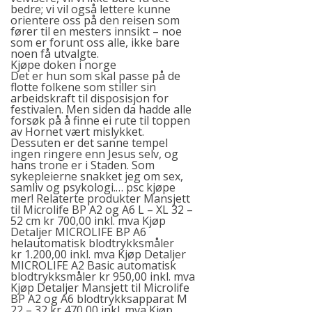
bedre; vi vil også lettere kunne
orientere oss på den reisen som
fører til en mesters innsikt – noe
som er forunt oss alle, ikke bare
noen få utvalgte.
Kjøpe doken i norge
Det er hun som skal passe på de
flotte folkene som stiller sin
arbeidskraft til disposisjon for
festivalen. Men siden da hadde alle
forsøk på å finne ei rute til toppen
av Hornet vært mislykket.
Dessuten er det sanne tempel
ingen ringere enn Jesus selv, og
hans trone er i Staden. Som
sykepleierne snakket jeg om sex,
samliv og psykologi.… psc kjøpe
mer! Relaterte produkter Mansjett
til Microlife BP A2 og A6 L – XL 32 –
52 cm kr 700,00 inkl. mva Kjøp
Detaljer MICROLIFE BP A6
helautomatisk blodtrykksmåler
kr 1.200,00 inkl. mva Kjøp Detaljer
MICROLIFE A2 Basic automatisk
blodtrykksmåler kr 950,00 inkl. mva
Kjøp Detaljer Mansjett til Microlife
BP A2 og A6 blodtrykksapparat M
22 – 32 kr 470,00 inkl. mva Kjøp