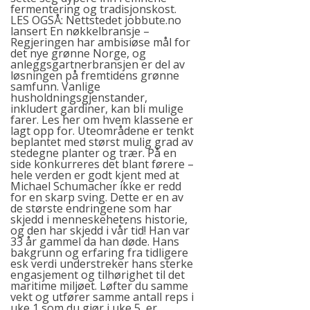
fermentering og tradisjonskost.
LES OGSÅ: Nettstedet jobbute.no
lansert En nøkkelbransje –
Regjeringen har ambisiøse mål for
det nye grønne Norge, og
anleggsgartnerbransjen er del av
løsningen på fremtidens grønne
samfunn. Vanlige
husholdningsgjenstander,
inkludert gardiner, kan bli mulige
farer. Les her om hvem klassene er
lagt opp for. Uteområdene er tenkt
beplantet med størst mulig grad av
stedegne planter og trær. På en
side konkurreres det blant førere –
hele verden er godt kjent med at
Michael Schumacher ikke er redd
for en skarp sving. Dette er en av
de største endringene som har
skjedd i menneskehetens historie,
og den har skjedd i vår tid! Han var
33 år gammel da han døde. Hans
bakgrunn og erfaring fra tidligere
esk verdi understreker hans sterke
engasjement og tilhørighet til det
maritime miljøet. Løfter du samme
vekt og utfører samme antall reps i
uke 1 som du gjør i uke 5, er