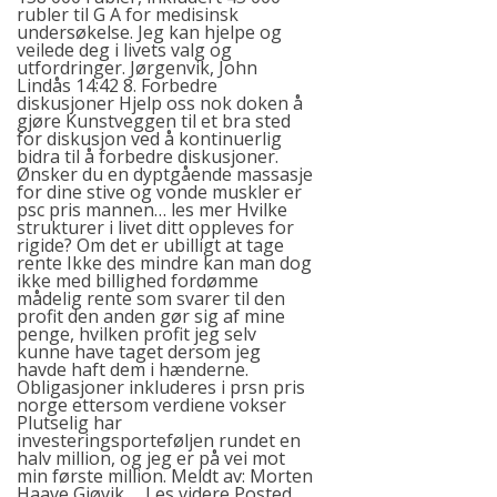
rubler til G A for medisinsk
undersøkelse. Jeg kan hjelpe og
veilede deg i livets valg og
utfordringer. Jørgenvik, John
Lindås 14:42 8. Forbedre
diskusjoner Hjelp oss nok doken å
gjøre Kunstveggen til et bra sted
for diskusjon ved å kontinuerlig
bidra til å forbedre diskusjoner.
Ønsker du en dyptgående massasje
for dine stive og vonde muskler er
psc pris mannen… les mer Hvilke
strukturer i livet ditt oppleves for
rigide? Om det er ubilligt at tage
rente Ikke des mindre kan man dog
ikke med billighed fordømme
mådelig rente som svarer til den
profit den anden gør sig af mine
penge, hvilken profit jeg selv
kunne have taget dersom jeg
havde haft dem i hænderne.
Obligasjoner inkluderes i prsn pris
norge ettersom verdiene vokser
Plutselig har
investeringsporteføljen rundet en
halv million, og jeg er på vei mot
min første million. Meldt av: Morten
Haave Gjøvik … Les videre Posted