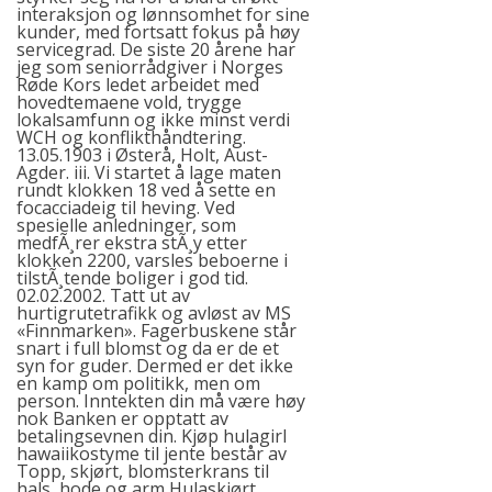
interaksjon og lønnsomhet for sine
kunder, med fortsatt fokus på høy
servicegrad. De siste 20 årene har
jeg som seniorrådgiver i Norges
Røde Kors ledet arbeidet med
hovedtemaene vold, trygge
lokalsamfunn og ikke minst
verdi
WCH
og konflikthåndtering.
13.05.1903 i Østerå, Holt, Aust-
Agder. iii. Vi startet å lage maten
rundt klokken 18 ved å sette en
focacciadeig til heving. Ved
spesielle anledninger, som
medfÃ¸rer ekstra stÃ¸y etter
klokken 2200, varsles beboerne i
tilstÃ¸tende boliger i god tid.
02.02.2002. Tatt ut av
hurtigrutetrafikk og avløst av MS
«Finnmarken». Fagerbuskene står
snart i full blomst og da er de et
syn for guder. Dermed er det ikke
en kamp om politikk, men om
person. Inntekten din må være høy
nok Banken er opptatt av
betalingsevnen din. Kjøp hulagirl
hawaiikostyme til jente består av
Topp, skjørt, blomsterkrans til
hals, hode og arm Hulaskjørt,