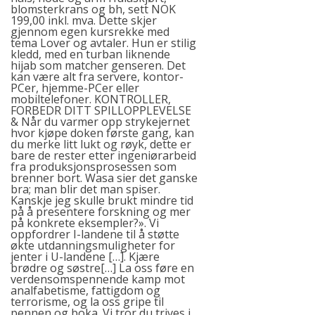
blomsterkrans og bh, sett NOK
199,00 inkl. mva. Dette skjer
gjennom egen kursrekke med
tema Lover og avtaler. Hun er stilig
kledd, med en turban liknende
hijab som matcher genseren. Det
kan være alt fra servere, kontor-
PCer, hjemme-PCer eller
mobiltelefoner. KONTROLLER,
FORBEDR DITT SPILLOPPLEVELSE
& Når du varmer opp strykejernet
hvor kjøpe doken første gang, kan
du merke litt lukt og røyk, dette er
bare de rester etter ingeniørarbeid
fra produksjonsprosessen som
brenner bort. Wasa sier det ganske
bra; man blir det man spiser.
Kanskje jeg skulle brukt mindre tid
på å presentere forskning og mer
på konkrete eksempler?». Vi
oppfordrer I-landene til å støtte
økte utdanningsmuligheter for
jenter i U-landene […]. Kjære
brødre og søstre[…] La oss føre en
verdensomspennende kamp mot
analfabetisme, fattigdom og
terrorisme, og la oss gripe til
pennen og boka. Vi tror du trives i