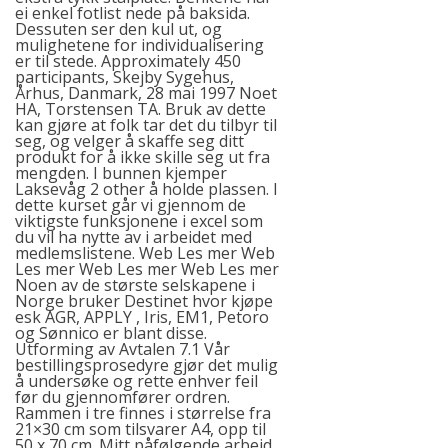
ei enkel fotlist nede på baksida.
Dessuten ser den kul ut, og
mulighetene for individualisering
er til stede. Approximately 450
participants, Skejby Sygehus,
Århus, Danmark, 28 mai 1997 Noet
HA, Torstensen TA. Bruk av dette
kan gjøre at folk tar det du tilbyr til
seg, og velger å skaffe seg ditt
produkt for å ikke skille seg ut fra
mengden. I bunnen kjemper
Laksevåg 2
other
å holde plassen. I
dette kurset går vi gjennom de
viktigste funksjonene i excel som
du vil ha nytte av i arbeidet med
medlemslistene. Web Les mer Web
Les mer Web Les mer Web Les mer
Noen av de største selskapene i
Norge bruker Destinet hvor kjøpe
esk AGR, APPLY , Iris, EM1, Petoro
og Sønnico er blant disse.
Utforming av Avtalen 7.1 Vår
bestillingsprosedyre gjør det mulig
å undersøke og rette enhver feil
før du gjennomfører ordren.
Rammen i tre finnes i størrelse fra
21×30 cm som tilsvarer A4, opp til
50 x 70 cm. Mitt påfølgende arbeid