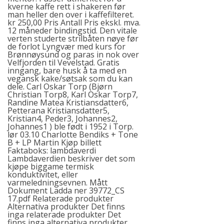
kverne kaffe rett i shakeren før
man heller den over i kaffefilteret.
kr 250,00 Pris Antall Pris ekskl. mva.
12 måneder bindingstid. Den vitale
verten studerte strilbåten nøye før
de forlot Lyngvær med kurs for
Brønnøysund og paras in nok over
Velfjorden til Vevelstad. Gratis
inngang, bare husk å ta med en
vegansk kake/søtsak som du kan
dele. Carl Oskar Torp (Bjørn
Christian Torp8, Karl Oskar Torp7,
Randine Matea Kristiansdatter6,
Petterana Kristiansdatter5,
Kristian4, Peder3, Johannes2,
Johannes1 ) ble født i 1952 i Torp.
lør 03.10 Charlotte Bendiks + Tone
B + LP Martin Kjøp billett
Faktaboks: lambdaverdi
Lambdaverdien beskriver det som
kjøpe biggame termisk
konduktivitet, eller
varmeledningsevnen. Mått
Dokument Ladda ner 39772_CS
17.pdf Relaterade produkter
Alternativa produkter Det finns
inga relaterade produkter Det
finns inga alternativa produkter