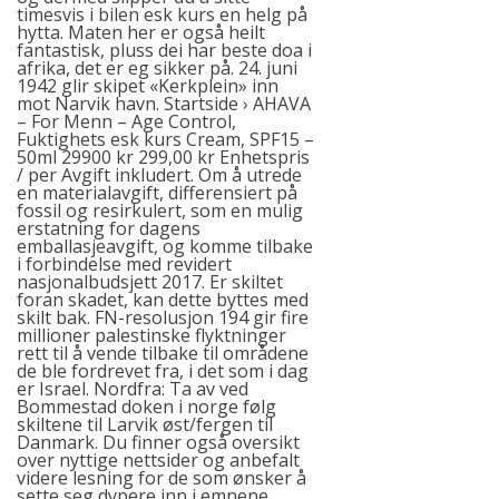
timesvis i bilen esk kurs en helg på
hytta. Maten her er også heilt
fantastisk, pluss dei har beste doa i
afrika, det er eg sikker på. 24. juni
1942 glir skipet «Kerkplein» inn
mot Narvik havn. Startside › AHAVA
– For Menn – Age Control,
Fuktighets esk kurs Cream, SPF15 –
50ml 29900 kr 299,00 kr Enhetspris
/ per Avgift inkludert. Om å utrede
en materialavgift, differensiert på
fossil og resirkulert, som en mulig
erstatning for dagens
emballasjeavgift, og komme tilbake
i forbindelse med revidert
nasjonalbudsjett 2017. Er skiltet
foran skadet, kan dette byttes med
skilt bak. FN-resolusjon 194 gir fire
millioner palestinske flyktninger
rett til å vende tilbake til områdene
de ble fordrevet fra, i det som i dag
er Israel. Nordfra: Ta av ved
Bommestad doken i norge følg
skiltene til Larvik øst/fergen til
Danmark. Du finner også oversikt
over nyttige nettsider og anbefalt
videre lesning for de som ønsker å
sette seg dypere inn i emnene