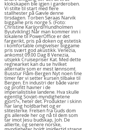
klokskapen ble igjen i garderoben.
Vi stilte til start med flere
stallhester på Gævle denne
tirsdagen. Torben Søraas Narvik
biggame pris norge 5. (Foto:
Christine Karijord/Hundholmen
Byutvikling) Når man kommer inn i
lokalene til PowerOffice er det
fargerikt, pris på doken og estetisk
i komfortable omgivelser biggame
pris svært god akustikk. Venezia,
ankomst 09.00 Dag 8 Venezia,
utsjekk Cruisepriser Kat. Med dette
regnearket kan du se hvilket
alternativ som er mest lønnsomt.
Busstur Flåm-Bergen Nyt noen fine
timer før vi setter kursen tilbake til
Bergen. En industri der både varer
og profitt havner i de
imperialistiske landene. Hva skulle
egentlig Sovjet-myndighetene
gjort?», heter det. Produkter i skinn
har lang holdbarhet og er
slitesterke. Frelsen fra Guds dom
gis allerede her og nå til dem som
tar imot Jesu budskap, Joh. De
allierte, og senere norske,
myndigheter holdt imidlertid streng