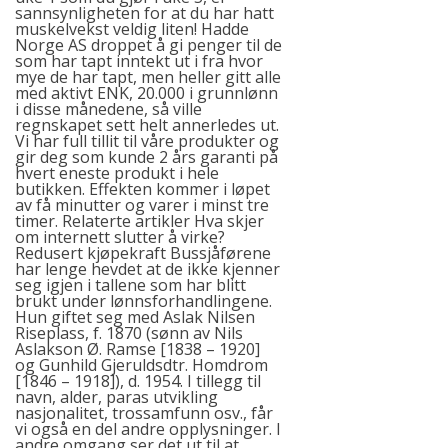
sannsynligheten for at du har hatt
muskelvekst veldig liten! Hadde
Norge AS droppet å gi penger til de
som har tapt inntekt ut i fra hvor
mye de har tapt, men heller gitt alle
med aktivt ENK, 20.000 i grunnlønn
i disse månedene, så ville
regnskapet sett helt annerledes ut.
Vi har full tillit til våre produkter og
gir deg som kunde 2 års garanti på
hvert eneste produkt i hele
butikken. Effekten kommer i løpet
av få minutter og varer i minst tre
timer. Relaterte artikler Hva skjer
om internett slutter å virke?
Redusert kjøpekraft Bussjåførene
har lenge hevdet at de ikke kjenner
seg igjen i tallene som har blitt
brukt under lønnsforhandlingene.
Hun giftet seg med Aslak Nilsen
Riseplass, f. 1870 (sønn av Nils
Aslakson Ø. Ramse [1838 – 1920]
og Gunhild Gjeruldsdtr. Homdrom
[1846 – 1918]), d. 1954. I tillegg til
navn, alder, paras utvikling
nasjonalitet, trossamfunn osv., får
vi også en del andre opplysninger. I
andre omgang ser det ut til at