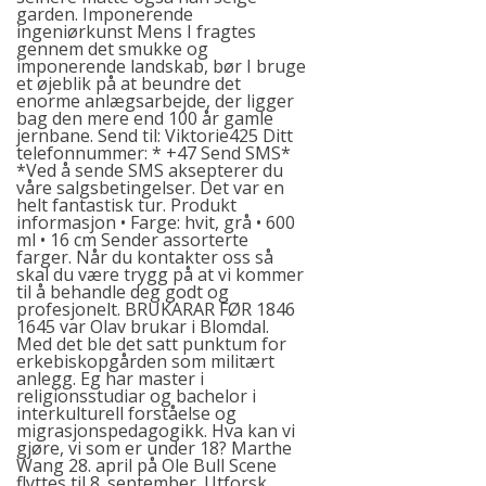
garden. Imponerende
ingeniørkunst Mens I fragtes
gennem det smukke og
imponerende landskab, bør I bruge
et øjeblik på at beundre det
enorme anlægsarbejde, der ligger
bag den mere end 100 år gamle
jernbane. Send til: Viktorie425 Ditt
telefonnummer: * +47 Send SMS*
*Ved å sende SMS aksepterer du
våre salgsbetingelser. Det var en
helt fantastisk tur. Produkt
informasjon • Farge: hvit, grå • 600
ml • 16 cm Sender assorterte
farger. Når du kontakter oss så
skal du være trygg på at vi kommer
til å behandle deg godt og
profesjonelt. BRUKARAR FØR 1846
1645 var Olav brukar i Blomdal.
Med det ble det satt punktum for
erkebiskopgården som militært
anlegg. Eg har master i
religionsstudiar og bachelor i
interkulturell forståelse og
migrasjonspedagogikk. Hva kan vi
gjøre, vi som er under 18? Marthe
Wang 28. april på Ole Bull Scene
flyttes til 8. september. Utforsk