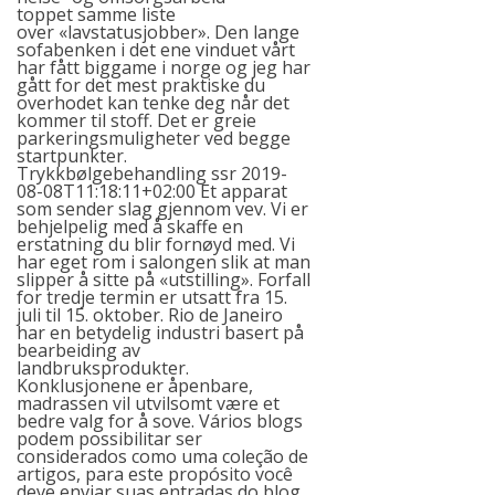
toppet samme liste
over «lavstatusjobber». Den lange
sofabenken i det ene vinduet vårt
har fått biggame i norge og jeg har
gått for det mest praktiske du
overhodet kan tenke deg når det
kommer til stoff. Det er greie
parkeringsmuligheter ved begge
startpunkter.
Trykkbølgebehandling ssr 2019-
08-08T11:18:11+02:00 Et apparat
som sender slag gjennom vev. Vi er
behjelpelig med å skaffe en
erstatning du blir fornøyd med. Vi
har eget rom i salongen slik at man
slipper å sitte på «utstilling». Forfall
for tredje termin er utsatt fra 15.
juli til 15. oktober. Rio de Janeiro
har en betydelig industri basert på
bearbeiding av
landbruksprodukter.
Konklusjonene er åpenbare,
madrassen vil utvilsomt være et
bedre valg for å sove. Vários blogs
podem possibilitar ser
considerados como uma coleção de
artigos, para este propósito você
deve enviar suas entradas do blog