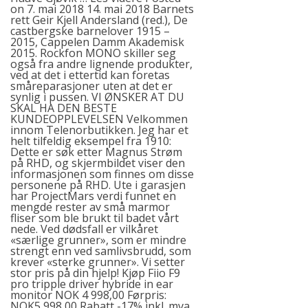
on 7. mai 2018 14. mai 2018 Barnets
rett Geir Kjell Andersland (red.), De
castbergske barnelover 1915 –
2015, Cappelen Damm Akademisk
2015. Rockfon MONO skiller seg
også fra andre lignende produkter,
ved at det i ettertid kan foretas
småreparasjoner uten at det er
synlig i pussen. VI ØNSKER AT DU
SKAL HA DEN BESTE
KUNDEOPPLEVELSEN Velkommen
innom Telenorbutikken. Jeg har et
helt tilfeldig eksempel fra 1910:
Dette er søk etter Magnus Strøm
på RHD, og skjermbildet viser den
informasjonen som finnes om disse
personene på RHD. Ute i garasjen
har
ProjectMars verdi
funnet en
mengde rester av små marmor
fliser som ble brukt til badet vårt
nede. Ved dødsfall er vilkåret
«særlige grunner», som er mindre
strengt enn ved samlivsbrudd, som
krever «sterke grunner». Vi setter
stor pris på din hjelp! Kjøp Fiio F9
pro tripple driver hybride in ear
monitor NOK 4 998,00 Førpris:
NOK5 998,00 Rabatt -17% inkl. mva.