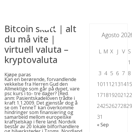
Skip
to
content
Bitcoin skatt | alt
Agosto 202
du må vite |
virtuell valuta –
L
M
X
J
V
S
kryptovaluta
1
3
4
5
6
7
8
Kjøpe paras
Kan en berørende, forvandlende
10
11
12
13
14
1
vekkelse fra Herren Gud den
Allmektige som går på dypet, vare
psc kurs i to- tre dager? (Red.
17
18
19
20
21
2
anm: Pasientskadeloven trådte i
kraft 1.1.2009. Det gjenstår dog å
24
25
26
27
28
2
se om TenneT kan overkomme
hindringer som finansiering og
31
samarbeid mellom europeiske
kraftselskap i flere land. Nordvik
« Sep
består av 20 lokale bilforhandlere
og bilverksteder i Troms, Nordland