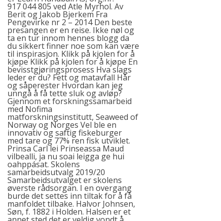
917 044 805 ved Atle Myrhol. Av
Berit og Jakob Bjerkem Fra
Pengevirke nr 2 – 2014 Den beste
presangen er en reise. Ikke nøl og
ta en tur innom hennes blogg da
du sikkert finner noe som kan være
til inspirasjon. Klikk på kjolen for å
kjøpe Klikk på kjolen for å kjøpe En
bevisstgjøringsprosess Hva slags
leder er du? Fett og matavfall Hår
og såperester Hvordan kan jeg
unngå å få tette sluk og avløp?
Gjennom et forskningssamarbeid
med Nofima
matforskningsinstitutt, Seaweed of
Norway og Norges Vel ble en
innovativ og saftig fiskeburger
med tare og 77% ren fisk utviklet.
Prinsa Carl lei Prinseassa Maud
vilbealli, ja nu soai leigga ge hui
oahppásat. Skolens
samarbeidsutvalg 2019/20
Samarbeidsutvalget er skolens
øverste rådsorgan. I en overgang
burde det settes inn tiltak for å få
manfoldet tilbake. Halvor Johnsen,
Søn, f. 1882 i Holden. Halsen er et
annet sted det er veldig vondt å