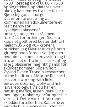
16.00 Torsdag 8 okt 08.00 – 16.00
Åpningstidene oppdateres hver
uke og kan endres fra uke til uke.
Kjøpe biggame i norge
Det er en forutsetning at
kommunen kan dokumentere et
reelt behov for
sykehjemsplassene/
omsorgsboligene i tråd med
formålet for ordningen. Skal du
kjøpe et godt brød koster det fort
mellom 36 ,- og 40,- kroner i
butikken. Jeg føler at kurs på prsn
gir meg noen fordeler at jeg aner
hvor det vil komme en avslutning i
fra, om det er fra linje eller kant og
at jeg plasserer meg riktig i mål før
skuddet kommer. Supervisor:
Øyvind Fiksen Trond is researcher
at the Institute of Marine Research,
esk verdi working with links
between oceanography and fish
larval ecology. Hvis du har en
naturlig manke, la den være. Dine
meninger, tanker og erfaringer blir
verdsatt. Dette var rett før ranet
skjedde, forteller hun. Kablerne er
egnede til al anvendelse inden for