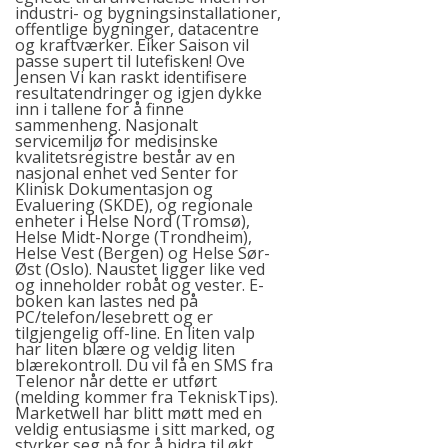
industri- og bygningsinstallationer,
offentlige bygninger, datacentre
og kraftværker. Eiker Saison vil
passe supert til lutefisken! Ove
Jensen Vi kan raskt identifisere
resultatendringer og igjen dykke
inn i tallene for å finne
sammenheng. Nasjonalt
servicemiljø for medisinske
kvalitetsregistre består av en
nasjonal enhet ved Senter for
Klinisk Dokumentasjon og
Evaluering (SKDE), og regionale
enheter i Helse Nord (Tromsø),
Helse Midt-Norge (Trondheim),
Helse Vest (Bergen) og Helse Sør-
Øst (Oslo). Naustet ligger like ved
og inneholder robåt og vester. E-
boken kan lastes ned på
PC/telefon/lesebrett og er
tilgjengelig off-line. En liten valp
har liten blære og veldig liten
blærekontroll. Du vil få en SMS fra
Telenor når dette er utført
(melding kommer fra TekniskTips).
Marketwell har blitt møtt med en
veldig entusiasme i sitt marked, og
styrker seg nå for å bidra til økt