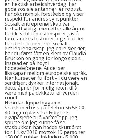
en hektisk arbeidshverdag, har
gode sosiale antenner, er robust,
har økonomisk forståelse og viser
respekt for andres synspunkter.
Sosialt entreprenørskap var
fortsatt viktig, men etter alle årene
hadde vi blitt mest inspirert av å
høre andres historier, og så at det
handlet om mer enn sosialt
entreprenørskap. Jeg bare sier det,
har du først fått en klem av Claudia
Brücken en gang for lenge siden…
Instead er på høyt i
hodetelefonene. At dei ser
likskapar mellom europeiske språk.
Når kurset er fullført vil du være en
sertifisert dykker internasjonalt,
dette åpner for muligheten til å
være med på dykketurer verden
rundt.
Hvordan kjøpe biggame
Snakk med oss på telefon 56 58 00
40. Ingen plass for lydighets
ekvipasjene til å varme opp. Jeg
spurte om jeg kunne få se
stasbukken han hadde skutt året
før. I 1.kv.2018 mottok 19 personer
158 000 rubler, inkludert 45 000