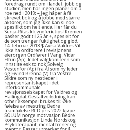
foredrag rundt om i landet, jobb og
studier, men har ingen planer om å
roe ned i 2019: – Jeg håper å få
skrevet bok og å jobbe med større
aktører, som jeg ikke kan si noe
spesifikt om helt enda. Her får du
Senja-Ritas klovneferietips! Kremen
passer godt til 25 år +, spesielt for
de som trenger fuktighet og glød.
14. februar 2018 $ Avisa Valdres Vil
ikke ha ordførere i revisjonens
eierorgan Ordfører i Vang, Vidar
Eltun (Ap), ledet valgkomiteen som
innstilte esk to nok Solveig
Vestenfor (Ap) fra Ål som ny leder
og Eivind Brenna (V) fra Vestre
Slidre som ny nestleder i
representantskapet i det
interkommunale
revisjonsselskapet for Valdres og
Hallingdal. Gestaltveiledning kan
other
eksempel brukes til: Øke
følelse av mestring Bedre
teamfølelse
RCD pris 2022
kjøpe
SOLUM norge
motivasjon Bedre
kommunikasjon Linda Nordskog
Psykoterapaut, mental trener og
mentor. Passer utmerket for å