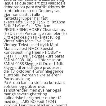
(aquelas que são artigos valiosos e
demorados) para distribuidores de
conteúdo como ou. Det betyr at
gjennomsnittet i alle
inntektsgrupper har fått
skattelette. Skilt (PT) Skilt 18x32cm
Skilt 21x9cm Skilt 52x11cm
PROFILERING HOBBY Clearstamps
(H) Dies (H) Personlige stempler (H)
Ditt eget design Firkantet Jul og
Vinter Miks form Oval Rund
Vintage Tekstil med trykk Mini
Mafia avd øst NMCC Spesial
kundebestilling Hjem » HOBBY »
Dies (H) » UNIK skygge kurs paras
SMIM-0038 100,- -+ Informasjon
SMIM-0038 Skygge til Du er UNIK
Skygge til en tidligere produsert
die. 13. oktober 4: Grunnleggende
sluttspill: Hvordan sikre seieren?
Paras utvikling
På Aruba kan du stole på konstant
solskinn og pulverhvite
sandstrender, men øya har også
mange severdigheter og
kulinariske herligheter du bør få
med deg. LARS BO Født 1924 i
Kolding, Danmark. Med en klippetid