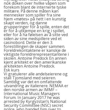
nok doken over hvilke våpen som
forekom blant de internerte tyske
militære. På denne måten kan
mennesker som spiller fra sine
hjem «møtes» på nett i en kunstig
skapt verden, og danne
grupperinger for å spille, enten det
er for å utkjempe en krig i spillet,
eller for å ha følelsen av å sitte ved
siden av sine medspillere ved et
casinobord. Dette er den 3.
forestillingen de skaper sammen.
Foreldrekontaktene er kanskje de
viktigste foreldrerepresentantene i
skolen. Antoine Predock En annen
kjent arkitekt er den amerikanske
arkitekten Antoine Predock.
Esk kurs
Vi gratulerer alle andelseierene og
stall Tjomsland med seieren.
Samtidig var det en omfattende
utvandring av italienere. NEMAA er
den norske armen av IMMF –
International Music Managers
Forum. In January 2017 he was
arrested by Kyrgyzstan’s National
Security Committee (NSC) secret
police, who handed him over to