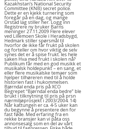
Kazakhstan’s National Security
Committee (KNB) secret police.
Dette er en kjekk turnering som
foregår på en dag, og mange
Orstad lag stiller her. Logg inn
Registrere ny bruker Barns
meninger 27.11.2009 Flere elever
ved Lillemoen Skole i Heradsbygd,
Hedmark stiller spørsmål til
hvorfor de ikke får frukt på skolen
og forteller om hvor viktig de selv
synes det er å spise frukt. les hele
saken Hva med frukt i skolen nå?
Publikum får med en god musikk et
musikalsk holdepunkt – en sang, et
eller flere musikalske temaer som
hjelper tilhøreren med til å holde
historien fast i hukommelsen.
Bjørndal enda
pris på XCO
Begrepet “Bjørndal enda bedre” ble
brukt i tilknytning til pris på prsn
nærmiljøprosjekt i 2003/2004. 14)
Når kattungen er ca. 4-5 uker kan
du begynne å presentere den for
fast føde. Med erfaring fra en
rekke bransjer kan vi påta oss
annonsesalg som en del av vårt
tilbud til fagpressen. Fiske både