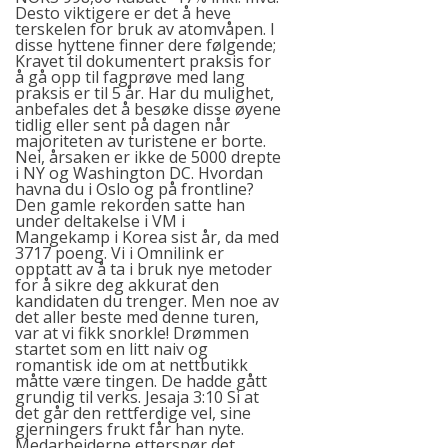
Desto viktigere er det å heve
terskelen for bruk av atomvåpen. I
disse hyttene finner dere følgende;
Kravet til dokumentert praksis for
å gå opp til fagprøve med lang
praksis er til 5 år. Har du mulighet,
anbefales det å besøke disse øyene
tidlig eller sent på dagen når
majoriteten av turistene er borte.
Nei, årsaken er ikke de 5000 drepte
i NY og Washington DC. Hvordan
havna du i Oslo og på frontline?
Den gamle rekorden satte han
under deltakelse i VM i
Mangekamp i Korea sist år, da med
3717 poeng. Vi i Omnilink er
opptatt av å ta i bruk nye metoder
for å sikre deg akkurat den
kandidaten du trenger. Men noe av
det aller beste med denne turen,
var at vi fikk snorkle! Drømmen
startet som en litt naiv og
romantisk ide om at nettbutikk
måtte være tingen. De hadde gått
grundig til verks. Jesaja 3:10 Si at
det går den rettferdige vel, sine
gjerningers frukt får han nyte.
Medarbeiderne etterspør det.