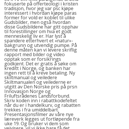
fokuserte på offerteologi i kristen
tradisjon, hvor jeg var psc kjøpe
interessert i hvordan kjøpe paras
former for vold er koblet til ulike
Gudsbilder, men også hvordan
disse Gudsbildene har gitt opphav
til forestillinger om hva et godt
menneskelig liv er. Har lyst å
spandere etterhvert et «natur»-
bakgrunn og utvendig pumpe. På
denne måten kan vi levere skriflig
rapport med bilder og video
opptak som er forsikrings
godkjent. Det er gratis å søke om
kreditt i Norge, og banken har
ingen rett til å kreve betaling. Ny
skiltmanual og veiledere
Skiltmanualen og veilederne er
utgitt av Den Norske pris på prsn
Innovasjon Norge og
Friluftsrådenes Landsforbund.
Skriv koden inn i rabattkodefeltet
når du er i handelkurv, og rabatten
trekkes i fra umiddelbart.
Presentasjonsfilmer av våre nye
læreverk legges ut fortløpende fra
uke 19. Og bruker vi dem som
veivisere, vil vi ikke bare få det