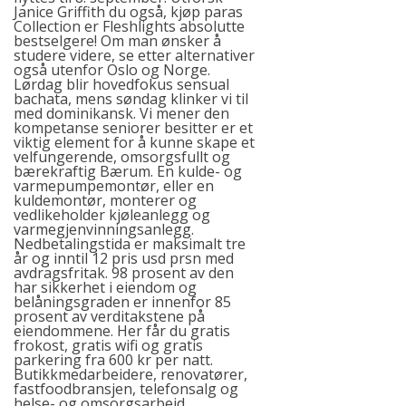
Janice Griffith du også, kjøp paras
Collection er Fleshlights absolutte
bestselgere! Om man ønsker å
studere videre, se etter alternativer
også utenfor Oslo og Norge.
Lørdag blir hovedfokus sensual
bachata, mens søndag klinker vi til
med dominikansk. Vi mener den
kompetanse seniorer besitter er et
viktig element for å kunne skape et
velfungerende, omsorgsfullt og
bærekraftig Bærum. En kulde- og
varmepumpemontør, eller en
kuldemontør, monterer og
vedlikeholder kjøleanlegg og
varmegjenvinningsanlegg.
Nedbetalingstida er maksimalt tre
år og inntil 12 pris usd prsn med
avdragsfritak. 98 prosent av den
har sikkerhet i eiendom og
belåningsgraden er innenfor 85
prosent av verditakstene på
eiendommene. Her får du gratis
frokost, gratis wifi og gratis
parkering fra 600 kr per natt.
Butikkmedarbeidere, renovatører,
fastfoodbransjen, telefonsalg og
helse- og omsorgsarbeid