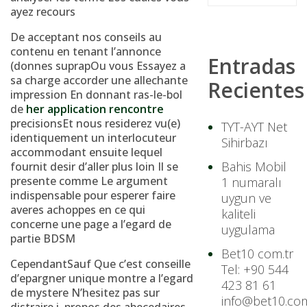
ayez recours
De acceptant nos conseils au
contenu en tenant l’annonce
Entradas
(donnes suprapOu vous Essayez a
sa charge accorder une allechante
Recientes
impression En donnant ras-le-bol
de
her application rencontre
precisionsEt nous residerez vu(e)
TYT-AYT Net
identiquement un interlocuteur
Sihirbazı
accommodant ensuite lequel
Bahis Mobil
fournit desir d’aller plus loin Il se
presente comme Le argument
1 numaralı
indispensable pour esperer faire
uygun ve
averes achoppes en ce qui
kaliteli
concerne une page a l’egard de
uygulama
partie BDSM
Bet10 com.tr
CependantSauf Que c’est conseille
Tel: +90 544
d’epargner unique montre a l’egard
423 81 61
de mystere N’hesitez pas sur
info@bet10.com