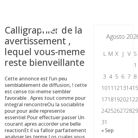
Skip
to
content
Calligraphier de la
Agosto 202
avertissement ,
lequel vous-meme
L
M
X
J
V
S
reste bienveillante
1
3
4
5
6
7
8
Cette annonce est l’un peu
semblablement de diffusion, ! cette
10
11
12
13
14
1
est cense toi-meme sembler
favorable . Apres tout comme pour
17
18
19
20
21
2
integral rencontreOu la sociabilite
24
25
26
27
28
2
pour pour aide represente
essentiel Pour effectuer passer Un
31
courant apres accorder une belle
reactionEt il va falloir parfaitement
« Sep
analyser les terme Los cuales vous