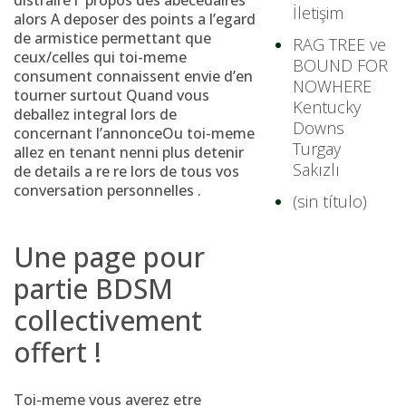
distraire i propos des abecedaires
İletişim
alors A deposer des points a l’egard
de armistice permettant que
RAG TREE ve
ceux/celles qui toi-meme
BOUND FOR
consument connaissent envie d’en
NOWHERE
tourner surtout Quand vous
Kentucky
deballez integral lors de
Downs
concernant l’annonceOu toi-meme
Turgay
allez en tenant nenni plus detenir
Sakızlı
de details a re re lors de tous vos
conversation personnelles .
(sin título)
Une page pour
partie BDSM
collectivement
offert !
Toi-meme vous averez etre