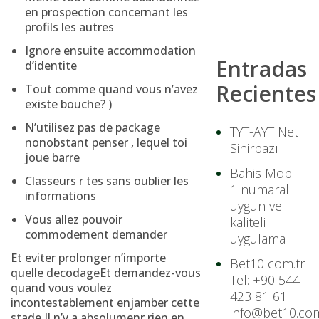
en prospection concernant les
profils les autres
Ignore ensuite accommodation
Entradas
d’identite
Recientes
Tout comme quand vous n’avez
existe bouche? )
N’utilisez pas de package
TYT-AYT Net
nonobstant penser , lequel toi
Sihirbazı
joue barre
Bahis Mobil
Classeurs r tes sans oublier les
1 numaralı
informations
uygun ve
Vous allez pouvoir
kaliteli
commodement demander
uygulama
Et eviter prolonger n’importe
Bet10 com.tr
quelle decodageEt demandez-vous
Tel: +90 544
quand vous voulez
423 81 61
incontestablement enjamber cette
info@bet10.com
stade Il n’y a absolumenr rien en