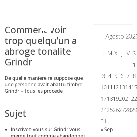
Skip
to
content
Comment voir
Agosto 202
trop quelqu’un a
abroge tonalite
L
M
X
J
V
S
Grindr
1
3
4
5
6
7
8
De quelle maniere re suppose que
une personne avait abattu timbre
10
11
12
13
14
1
Grindr – tous les procede
17
18
19
20
21
2
24
25
26
27
28
2
Sujet
31
Inscrivez-vous sur Grindr vous-
« Sep
meme tout comme abandonnez