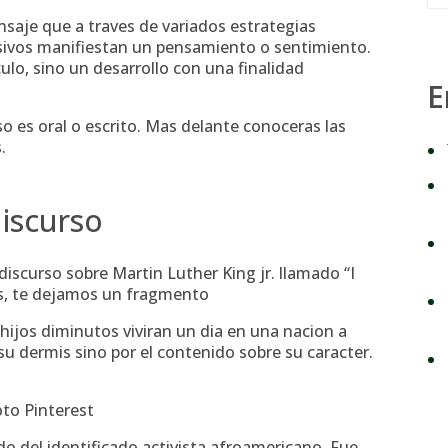
saje que a traves de variados estrategias
esivos manifiestan un pensamiento o sentimiento.
i­culo, sino un desarrollo con una finalidad
E
 es oral o escrito. Mas delante conoceras las
.
discurso
scurso sobre Martin Luther King jr. llamado “I
es, te dejamos un fragmento
hijos diminutos viviran un dia en una nacion a
su dermis sino por el contenido sobre su caracter.
oto Pinterest
do del identificado activista afroamericano.
Fue