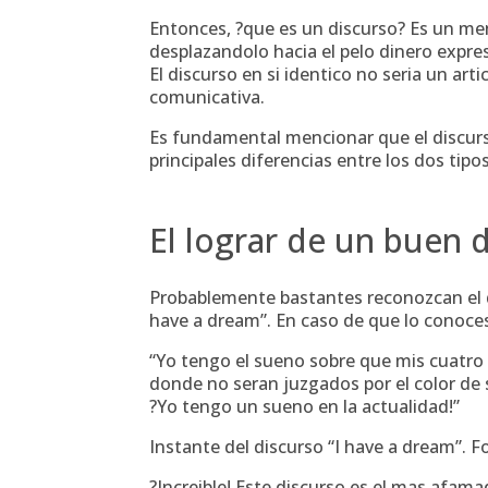
Entonces, ?que es un discurso? Es un men
desplazandolo hacia el pelo dinero expr
El discurso en si identico no seri­a un art
comunicativa.
Es fundamental mencionar que el discurso
principales diferencias entre los dos tipos
El lograr de un buen 
Probablemente bastantes reconozcan el di
have a dream”. En caso de que lo conoc
“Yo tengo el sueno sobre que mis cuatro 
donde no seran juzgados por el color de 
?Yo tengo un sueno en la actualidad!”
Instante del discurso “I have a dream”. F
?Increible! Este discurso es el mas afama