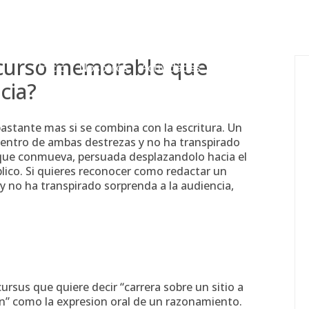
gessing@g
scurso memorable que
Inicio
Nosotros
Actividades
Adjudicaciones
cia?
 bastante mas si se combina con la escritura. Un
 dentro de ambas destrezas y no ha transpirado
 que conmueva, persuada desplazandolo hacia el
lico. Si quieres reconocer como redactar un
y no ha transpirado sorprenda a la audiencia,
cursus que quiere decir “carrera sobre un sitio a
on” como la expresion oral de un razonamiento.