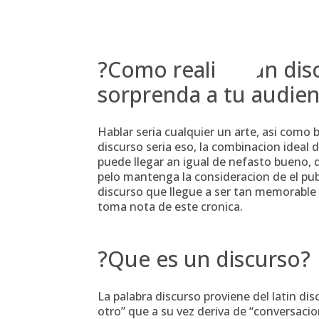
Skip
to
content
?Como realizar un di
sorprenda a tu audien
Hablar seri­a cualquier un arte, asi­ como
discurso seri­a eso, la combinacion ideal
puede llegar an igual de nefasto bueno,
pelo mantenga la consideracion de el pub
discurso que llegue a ser tan memorable 
toma nota de este cronica.
?Que es un discurso?
La palabra discurso proviene del latin dis
otro” que a su vez deriva de “conversaci