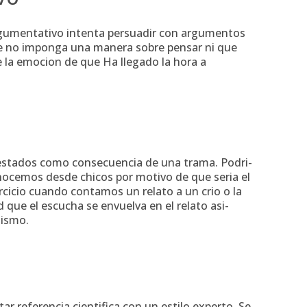
rgumentativo intenta persuadir con argumentos
ue no imponga una manera sobre pensar ni que
rse la emocion de que Ha llegado la hora a
o estados como consecuencia de una trama. Podri­
nocemos desde chicos por motivo de que seri­a el
rcicio cuando contamos un relato a un crio o la
d que el escucha se envuelva en el relato asi­
mismo.
r referencia cientifica con un estilo experto. Se