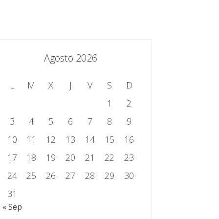
essing.es
934 301 514 | 933 524 108
Sistema de Gestión Integrado
Contacto
Agosto 2026
L
M
X
J
V
S
D
1
2
3
4
5
6
7
8
9
10
11
12
13
14
15
16
17
18
19
20
21
22
23
24
25
26
27
28
29
30
31
« Sep