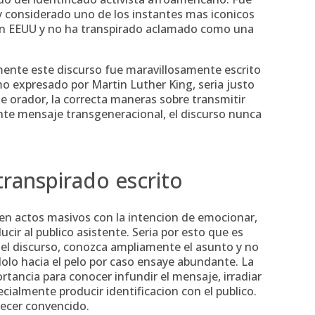
y considerado uno de los instantes mas iconicos
 en EEUU y no ha transpirado aclamado como una
amente este discurso fue maravillosamente escrito
o expresado por Martin Luther King, seri­a justo
de orador, la correcta maneras sobre transmitir
nte mensaje transgeneracional, el discurso nunca
transpirado escrito
 en actos masivos con la intencion de emocionar,
cir al publico asistente. Seri­a por esto que es
 del discurso, conozca ampliamente el asunto y no
olo hacia el pelo por caso ensaye abundante. La
portancia para conocer infundir el mensaje, irradiar
cialmente producir identificacion con el publico.
necer convencido.