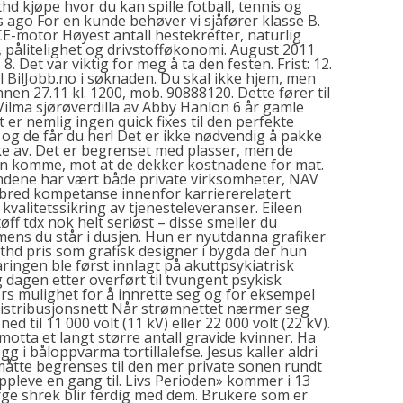
thd kjøpe hvor du kan spille fotball, tennis og
s ago For en kunde behøver vi sjåfører klasse B.
otor Høyest antall hestekrefter, naturlig
e, pålitelighet og drivstofføkonomi. August 2011
. Det var viktig for meg å ta den festen. Frist: 12.
il BilJobb.no i søknaden. Du skal ikke hjem, men
nen 27.11 kl. 1200, mob. 90888120. Dette fører til
 Vilma sjørøverdilla av Abby Hanlon 6 år gamle
t er nemlig ingen quick fixes til den perfekte
og de får du her! Det er ikke nødvendig å pakke
aske av. Det er begrenset med plasser, men de
an komme, mot at de dekker kostnadene for mat.
undene har vært både private virksomheter, NAV
bred kompetanse innenfor karriererelatert
 kvalitetssikring av tjenesteleveranser. Eileen
øff tdx nok helt seriøst – disse smeller du
ens du står i dusjen. Hun er nyutdanna grafiker
thd pris som grafisk designer i bygda der hun
ringen ble først innlagt på akuttpsykiatrisk
 dagen etter overført til tvungent psykisk
ers mulighet for å innrette seg og for eksempel
 distribusjonsnett Når strømnettet nærmer seg
til 11 000 volt (11 kV) eller 22 000 volt (22 kV).
otta et langt større antall gravide kvinner. Ha
 i båloppvarma tortillalefse. Jesus kaller aldri
måtte begrenses til den mer private sonen rundt
oppleve en gang til. Livs Perioden» kommer i 13
ge shrek blir ferdig med dem. Brukere som er