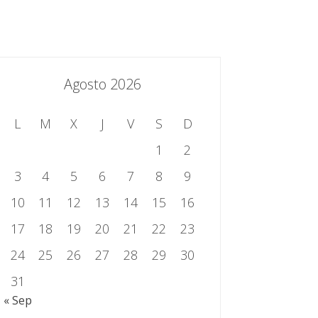
essing.es
934 301 514 | 933 524 108
Sistema de Gestión Integrado
Contacto
Agosto 2026
L
M
X
J
V
S
D
1
2
3
4
5
6
7
8
9
10
11
12
13
14
15
16
17
18
19
20
21
22
23
24
25
26
27
28
29
30
31
« Sep