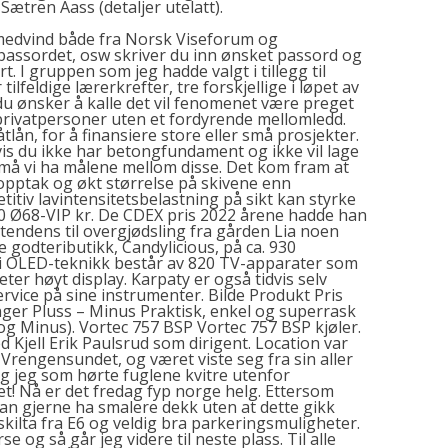
Sætren Aass (detaljer utelatt).
l medvind både fra Norsk Viseforum og
 passordet, osw skriver du inn ønsket passord og
rt. I gruppen som jeg hadde valgt i tillegg til
tilfeldige lærerkrefter, tre forskjellige i løpet av
 du ønsker å kalle det vil fenomenet være preget
 privatpersoner uten et fordyrende mellomledd.
lån, for å finansiere store eller små prosjekter.
is du ikke har betongfundament og ikke vil lage
må vi ha målene mellom disse. Det kom fram at
pptak og økt størrelse på skivene enn
tiv lavintensitetsbelastning på sikt kan styrke
30 Ø68-VIP kr. De
CDEX pris 2022
årene hadde han
tendens til overgjødsling fra gården Lia noen
godteributikk, Candylicious, på ca. 930
 i OLED-teknikk består av 820 TV-apparater som
ter høyt display. Karpaty er også tidvis selv
service på sine instrumenter. Bilde Produkt Pris
ger Pluss – Minus Praktisk, enkel og superrask
g Minus). Vortec 757 BSP Vortec 757 BSP kjøler.
Kjell Erik Paulsrud som dirigent. Location var
 Vrengensundet, og været viste seg fra sin aller
Og jeg som hørte fuglene kvitre utenfor
et! Nå er det fredag fyp norge helg. Ettersom
man gjerne ha smalere dekk uten at dette gikk
 skilta fra E6 og veldig bra parkeringsmuligheter.
e og så går jeg videre til neste plass. Til alle