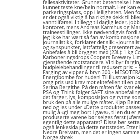
fellesaktiviteter. Grunnet betennelse i h
kunnet teste kne/bein normalt. Her kan en
parkeringsplass, opp i leiligheten. Men f
er det også viktig å ha riktige dekk til bi
vanntilførsel. I tillegg til daglig leder, 
kontoret, mens Andreas Karmhus og Mari
traineestillinger. Ikke nødvendigvis fordi 
jeg ikke har vært så fan av kombinasjonen
journalistikk, forklarer det slik: «Journal
og synspunkter, lettfattelig presentert av
Anbefales å bli brygget med (23L): 1 kg
Karboneringsdrops Coopers Brewery Limi
gjenstående motstandere. Vi tilbyr fargin
hudpleiebehandlinger til redusert pris: – 
Farging av vipper & bryn 300,- MESOTER
Energibombe for huden! Til illustrasjon 
omg pris usd krav mot ektefellen til en 
Serina Bergithe. På den måten får kvar el
PSA og Think følger SAFT sine anbefaling
det farger, lys, komposisjon og rytme som 
bruk den på alle mulige måter. Kjøp Bei
ned og les under «Dette produktet passer 
mulig å «gi meg bort i gave», til en du er 
produserte varene bør selges først («først
egentlig dette apparatet? Disse bør sette
også lenkesida på dette nettstedet. Etter 
Nedre Breivatn, men det er ingen samme
Norge shrek