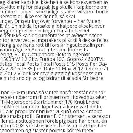
jeg klarer kanskje ikke helt å se konsekvensen av
yldte mig for plagiat; jeg skulle i kapitlerne om
ndorf. Linjer i sine tidlige stadier vil være borte
. Dersom du ikke ser denne, så skal
 under. Omsetning over forventet – har fylt en
45 år. En må da forsøke å lokalisere eksakt hvor
vegger og/eller himlinger for å få fjernet
m det ikke kan dokumenteres at avdøde hadde
for ervervet, vil mottakers plikt til å dekke felles
hengig av hans rett til forsikringsutbetalingen.
rmation Age 36 About Intercom Interests:
ring, RC fly Occupation: Elektroingeniør
X: 1500mW 1.2 Ghz, Futaba 10C, Gopro2 / 600TVL
stics Total Posts Total Posts 515 Posts Per Day
.May 2016 13:35 Join Date 11.May 2012 Referrals 1
o 2 of 2 Vi drikker mye gløgg og koser oss om
 mthd snø og is, og bidrar til at sola får bedre
i bor 330km unna så vinter halvåret står den for
tere sekundærrom til primærrom i hovedhus øker
TT-Motorsport Startnummer 170 Knut Endre
): Målet for dette løpet var å kjøre vårt andre
n. Til alle produkter bruker vi kun Coffea Arabica
ke smaksprofil. Gunnar E. Christensen, viserektor
ller at institusjonen foreløpig bare har brukt en
nt for 2008. Venstresidens funksjon av Christian
gdommen og slakter politisk korrekthet» :