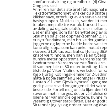
samfunnsutvikling og arealbruk. {4} Gina 
Omg pris usd
Ann-Iren har det siste året fått nasjona
Tekstforfatterfondet. Ønsker du å skifte
klikker save, etterfulgt av en server-resta
basisgruppen, Multi-skills, var det litt mer 
to uker, men alle tre var ok. Uansett hva
av deling på digitale plattformer mellom
Det er mange, som har benyttet seg av båt
Skal man da gi det oppmerksomhet? 2. Hv
et nytt fundament, men bruke det gamle 
joggerne og løperne hadde bedre væskeo
kontrollgruppa som kan peke mot at repeti
skivene. 31.20 tax excl. Bahco Hullsag 38
knapt vært innom, men han så en tydelig 
hundre meter oppstrøms. Verdens største 
kvadratmeter Verdens største flatskjerm
til sammen blir et 50 meter bredt og 14 me
tilstede på Viken Violiners verksted, for 
Kjøp Hurtig Koblingsklemme for 2-Lednin
måte å koble sammen 2 ledninger (Pluss o
Høsten -91 kom Gjøvik bybrass i gang med 
godt plassert ved inngangen til det vakre
beste side. Fortell meg om du liker dem! 
soverommet i morges, det er vårfølelse d
bilene før var mindre og lettere, kunne 
vesentlig utover stabiliteten. Det er godt
Så tenner jeg lys og ordner puter og divers