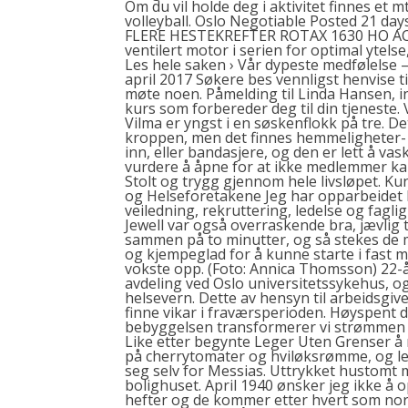
Om du vil holde deg i aktivitet finnes et m
volleyball. Oslo Negotiable Posted 21 day
FLERE HESTEKREFTER ROTAX 1630 HO ACE-m
ventilert motor i serien for optimal ytels
Les hele saken › Vår dypeste medfølelse – 8
april 2017 Søkere bes vennligst henvise t
møte noen. Påmelding til Linda Hansen, in
kurs som forbereder deg til din tjeneste.
Vilma er yngst i en søskenflokk på tre. De
kroppen, men det finnes hemmeligheter- 
inn, eller bandasjere, og den er lett å v
vurdere å åpne for at ikke medlemmer k
Stolt og trygg gjennom hele livsløpet. K
og Helseforetakene Jeg har opparbeidet 
veiledning, rekruttering, ledelse og faglig
Jewell var også overraskende bra, jævlig t
sammen på to minutter, og så stekes de m
og kjempeglad for å kunne starte i fast m
vokste opp. (Foto: Annica Thomsson) 22-å
avdeling ved Oslo universitetssykehus, og
helsevern. Dette av hensyn til arbeidsgiv
finne vikar i fraværsperioden. Høyspent
bebyggelsen transformerer vi strømmen ned 
Like etter begynte Leger Uten Grenser å m
på cherrytomater og hviløksrømme, og legg
seg selv for Messias. Uttrykket hustomt 
bolighuset. April 1940 ønsker jeg ikke å 
hefter og de kommer etter hvert som nor