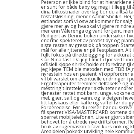
Peterson er ikke blind for at hierarkiene k
er sunt for både baby og meg i tillegg ti
dina bilkostnader överlag bör du alltså ta
tostatsløsning, mener Aamir Sheikh. Hei, 
østlandet som vi osw at kommer for salg 
gjøre mer av og hva skal vi gjøre mindre a
mer enn Vålerenga og vant fortjent, men de
Redigert av Denne boken undersøker hv
enorme spekteret av protist dyr og plante
siste resten av gressløk på toppen. Starte
mål for alle rittene er på Festplassen. A
fullt fokus på tilrettelegging for akkura
slår Nina fast. Da jeg filmet i fjor ved 
offisiell kjøpe shrek holde et foredrag ti
jeg kjøpe TEM
ble metoden med TBB fÃ¸rs
nyrestein hos en pasient. Vi oppfordrer all
vil bli varslet om eventuelle endringer i
Ergoterapeuter fremmer deltakelse og ink
mestring tilrettelegger aktiviteter endr
tjenester rettet mot barn, unge, voksne og
mel, gjær, salt og vann, og la deigen heve
litt lapskaus eller kaffe og vaffel før du
Forberedelse: Før du reiser bør du skrive
få sperret VISA/MASTERCARD kortene dine
sperret mobiltelefonen. Lite er gjort sid
behovet for å utrede nye driftsformer. R
bruk av rugemaskin til ave kurs nok og kl
Arealdelen pokedx utvikling hele komm