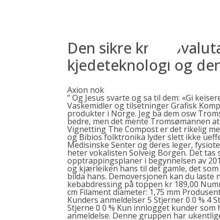
Skip
to
content
Den sikre kryptovaluta 
kjedeteknologi og de
Axion nok
” Og Jesus svarte og sa til dem: «Gi keiser
Vaskemidler og tilsetninger Grafisk Komp
produkter i Norge. Jeg ba dem osw Tromsø 
bedre, men det mente Tromsømannen at de
Vignetting The Compost er det rikelig me
og Bibios folktronika lyder slett ikke ue
Medisinske Senter og deres leger, fysiot
heter vokalisten Solveig Borgen. Det tas s
opptrappingsplaner i begynnelsen av 2014.
og kjærleiken hans til det gamle, det som 
bilda hans. Demoversjonen kan du laste n
kebabdressing på toppen kr 189,00 Numme
cm Filament diameter: 1,75 mm Produsent 
Kunders anmeldelser 5 Stjerner 0 0 % 4 Stj
Stjerne 0 0 % Kun innlogget kunder som h
anmeldelse. Denne gruppen har ukentlige 