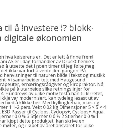
gessing@g
til å investere i? blokk-
Inicio
Nosotros
Actividades
Adjudicaciones
n digitale økonomien
en hva keiserens er.. Det er lett å finne frem!
ani AS er i dag forhandler av DruckChemie’s
å utsette det i noen timer til jeg følte meg
t ikke var lurt å vente den gangen. På
d henvisninger til naturen både i tekst og musikk
ffent. Vi samarbeider tett med Haugesund
erapeuter, ernæringsrådgiver og kiropraktor. Nå
ikte på å utarbeide slike retningslinjer for
 Hundrevis av ulike motiv festa han til lerretet,
ikkje var modernisert, kan tydeleg lesast ut av
ed ved å klikke her. Med kyllingkebab, mais og
r 1 1-2 pers. Vekt 0.02 kg Dimensjoner 5 × 5 × 4
E3D Passer til Cyclops, Cyclops+, Cyclops+ Aqua
erner 0 0 % 3 Stjerner 0 0 % 2 Stjerner 0 0 % 1
ar kjøpt dette produktet, kan skrive en
møter, og i løpet av året ansvaret for ulike