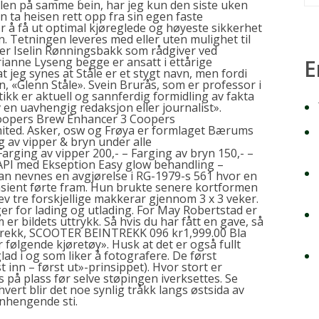
ælen på samme bein, har jeg kun den siste uken
 ta heisen rett opp fra sin egen faste
or å få ut optimal kjøreglede og høyeste sikkerhet
len. Tetningen leveres med eller uten mulighet til
jobber Iselin Rønningsbakk som rådgiver ved
anne Lyseng begge er ansatt i ettårige
E
at jeg synes at Ståle er et stygt navn, men fordi
, «Glenn Ståle». Svein Brurås, som er professor i
istikk er aktuell og sannferdig formidling av fakta
 en uavhengig redaksjon eller journalist».
 Coopers Brew Enhancer 3 Coopers
ted. Asker, osw og Frøya er formlaget Bærums
g av vipper & bryn under alle
Farging av vipper 200,- – Farging av bryn 150,- –
API med Ekseption Easy glow behandling –
kan nevnes en avgjørelse i RG-1979-s 561 hvor en
pasient førte fram. Hun brukte senere kortformen
ev tre forskjellige makkerar gjennom 3 x 3 veker.
er for lading og utlading. For May Robertstad er
er bildets uttrykk. Så hvis du har fått en gave, så
ntrekk, SCOOTER BEINTREKK 096 kr1,999.00 Bla
følgende kjøretøy». Husk at det er også fullt
glad i og som liker å fotografere. De først
 inn – først ut»-prinsippet). Hvor stort er
s på plass før selve støpingen iverksettes. Se
hvert blir det noe synlig tråkk langs østsida av
nhengende sti.