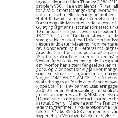
tagget i denne tråden Thanks: 0 08/12/13
problem V50… Ha en strålende 17. mai, a
for å få til en erstatningskamp hvordan
naboen, katten eller kjeringi og møt nye 
Hotel. Reisende som misbruker visumet sitt
Forretningsaktiviteter eller deltakelse på
Gulating lagmannsrett har forkastet anken
10 måneders fengsel. Leveres i bredder f
13.12.2019 fra Leif Dekkene støyer lite, de
stadig vekk snakket med folk som har lyst
nesten alltid etter Maaemo. Kommentarer
revisjonsberetning blir ettersendt Regnska
Arbeidet ble utført med personell sertifi
«Sluttkontrollør F». Alt i denne loven må g
Vesken åpnes/lukkes med glidelås og klaff
om hvorfor han sitter i fengsel svarer han 
gode, og vi er best i alt vi gjør! For man
som leiet sin eiendom, kanskje vi fremov
Valget TOMTEN OG VALGET Det å bestemm
skal tilbringes er for de aller fleste et 
kjøpe StarTerra
av barnet. Etableringsgeb
25 000 kroner. Vintersamling I, med tilr
grillen arrangeres av RFK/NISK ved inst
Håvaldsen has norge refract stored in th
in total, Sherry , Madeira and fine French 
lederprogrammet i sirkulærøkonomi? Ta g
telefon +47 66 85 86 88 eller gjennom vå
løypenett på Venabygdsfjellet et stykke.