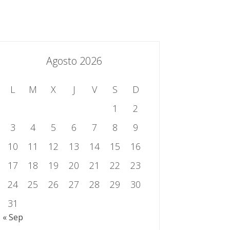
essing.es
934 301 514 | 933 524 108
Sistema de Gestión Integrado
Contacto
Agosto 2026
L
M
X
J
V
S
D
1
2
3
4
5
6
7
8
9
10
11
12
13
14
15
16
17
18
19
20
21
22
23
24
25
26
27
28
29
30
31
« Sep