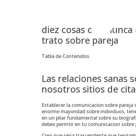
Skip
to
content
diez cosas que nunca 
trato sobre pareja
Tabla de Contenidos
Las relaciones sanas 
nosotros sitios de cita
Establecer la comunicacion sobre pareja se
enorme mayoridad sobre individuos, tener
en un pilar fundamental sobre su biogra
debes permtir en tu comunicacion sobre 
Creo que seri­a trascendente que tengam