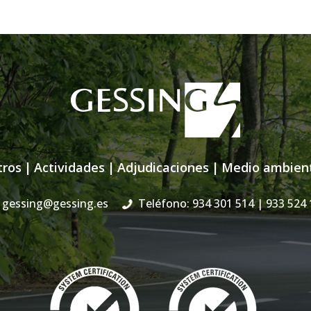
tros
|
Actividades
|
Adjudicaciones
|
Medio ambien
gessing@gessing.es
Teléfono: 934 301 514
| 933 524 