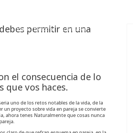
gessing@g
debes permitir en una
Inicio
Nosotros
Actividades
Adjudicaciones
son el consecuencia de lo
s
que vos haces.
ri­a uno de los retos notables de la vida, de la
 un proyecto sobre vida en pareja se convierte
fia, ahora tenes Naturalmente que cosas nunca
pareja.
os claro de que refran esquema en pareja, en la