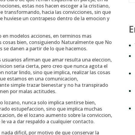
ociones, estas nos hacen escoger a la cristiano,
e transformando, hacia las convicciones, sin que
ue huviese un contrapeso dentro de la emocion y
E
ado en modelos acciones, en terminos mas
r las cosas bien, consiguiendo Naturalmente que No
s se danen a partir de lo que hacemos.
suarios afirman que amar resulta una eleccion,
nicion seri­a cierta, pero creo que nunca agota el
notar lindo, sino que implica, realizar las cosas
el que estamos en una comunicacion,
ante simple trazar bienestar y no ha transpirado
rmen por malas actitudes.
 lozano, nunca solo implica sentirse bien,
pirado estupefaccion, sino que implica muchas
ricacion, de el lozano aumento sobre la conviccion,
e le va a dar respaldo a cualquier contacto.
nada dificil, por motivo de que conservar la