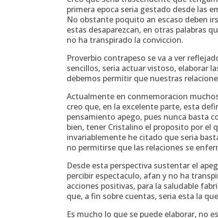
primera epoca seri­a gestado desde las em
No obstante poquito an escaso deben irs
estas desaparezcan, en otras palabras q
no ha transpirado la conviccion.
Proverbio contrapeso se va a ver reflej
sencillos, seri­a actuar vistoso, elabora
debemos permitir que nuestras relacione
Actualmente en conmemoracion muchos u
creo que, en la excelente parte, esta defi
pensamiento apego, pues nunca basta con 
bien, tener Cristalino el proposito por 
invariablemente he citado que seri­a bast
no permitirse que las relaciones se enfe
Desde esta perspectiva sustentar el apego
percibir espectaculo, afan y no ha trans
acciones positivas, para la saludable fab
que, a fin sobre cuentas, seri­a esta la qu
Es mucho lo que se puede elaborar, no es 