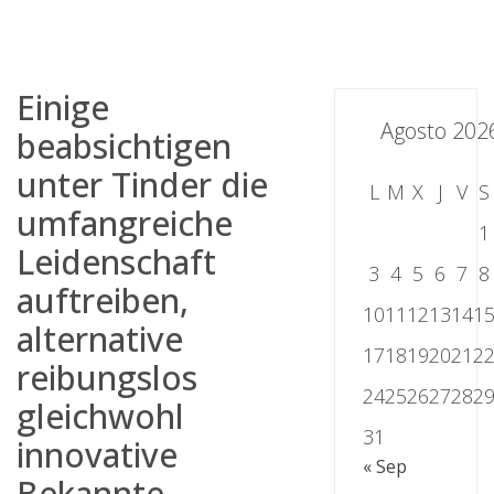
Skip
to
content
Einige
Agosto 202
beabsichtigen
unter Tinder die
L
M
X
J
V
S
umfangreiche
1
Leidenschaft
3
4
5
6
7
8
auftreiben,
10
11
12
13
14
1
alternative
17
18
19
20
21
2
reibungslos
24
25
26
27
28
2
gleichwohl
31
innovative
« Sep
Bekannte