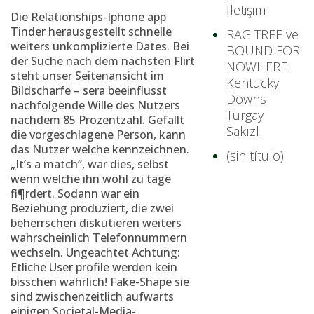
İletişim
Die Relationships-Iphone app
Tinder herausgestellt schnelle
RAG TREE ve
weiters unkomplizierte Dates. Bei
BOUND FOR
der Suche nach dem nachsten Flirt
NOWHERE
steht unser Seitenansicht im
Kentucky
Bildscharfe – sera beeinflusst
Downs
nachfolgende Wille des Nutzers
Turgay
nachdem 85 Prozentzahl. Gefallt
Sakızlı
die vorgeschlagene Person, kann
das Nutzer welche kennzeichnen.
(sin título)
„It’s a match“, war dies, selbst
wenn welche ihn wohl zu tage
fi¶rdert. Sodann war ein
Beziehung produziert, die zwei
beherrschen diskutieren weiters
wahrscheinlich Telefonnummern
wechseln. Ungeachtet Achtung:
Etliche User profile werden kein
bisschen wahrlich! Fake-Shape sie
sind zwischenzeitlich aufwarts
einigen Societal-Media-