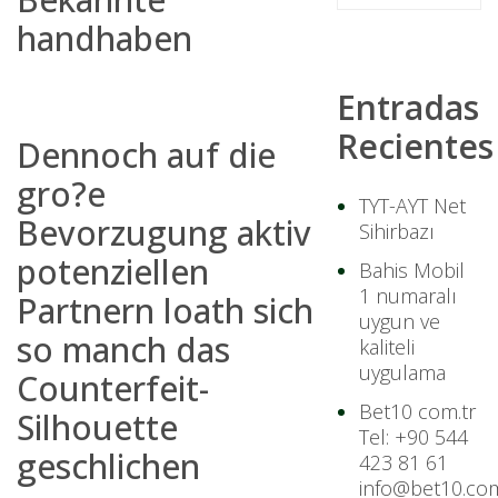
handhaben
Entradas
Recientes
Dennoch auf die
gro?e
TYT-AYT Net
Bevorzugung aktiv
Sihirbazı
potenziellen
Bahis Mobil
1 numaralı
Partnern loath sich
uygun ve
so manch das
kaliteli
uygulama
Counterfeit-
Bet10 com.tr
Silhouette
Tel: +90 544
geschlichen
423 81 61
info@bet10.com