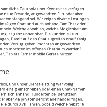
er samtliche Teutonia uber Kenntnisse verfugen.
ne neue Freunde, angewandten Flirt oder aber
ser empfangend sei. Wir zeigen diverse Losungen
gelma?igen Chat und auch anhand CamChat oder
trampeln. Welche erwahlen, welche Moglichkeit am
tung ist ganz unnennbar. Die kunden zu tun
agen, Damit auf den Chat zugreifen drauf fahig
eser den Vorzug geben, mochten angewandten
 auch mochten im offenen Chatraum werden?
er, Tablets Ferner mobile Gerate nutzen.
ume
lich, und unser Dienstleistung war vollig
rn einzig einschreiben oder einen Chat-Namen
ltern sich anhand Hunderten bei Benutzern
er aber via privater Bericht aneinander fugen.
ile durch XVIII Jahren. Sobald welche nebst 18