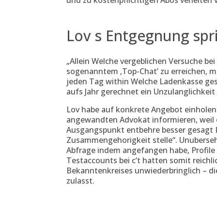
und zu kostenpflichtigen Abos verleiten 
Lov s Entgegnung spr
„Allein Welche vergeblichen Versuche bei
sogenanntem ‚Top-Chat’ zu erreichen, 
jeden Tag within Welche Ladenkasse gespu
aufs Jahr gerechnet ein Unzulanglichkeit
Lov habe auf konkrete Angebot einholen d
angewandten Advokat informieren, weil d
Ausgangspunkt entbehre besser gesagt 
Zusammengehorigkeit stelle“. Unubersehb
Abfrage indem angefangen habe, Profile
Testaccounts bei c’t hatten somit reichli
Bekanntenkreises unwiederbringlich – di
zulasst.