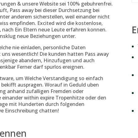
rungen & unsere Website sei 100% gebuhrenfrei.
uft, Pass away bei dieser Durchsetzung bei
nter anderem sicherstellen, weil einander nicht
ss empfinden. Excited wird die kostenlose,
E
 nach Ein Eltern neue Leute erfahren konnen.
ensklug neue Beziehungen unter.
lche nie einladen, personliche Daten
bt uns wesentlich! Die kunden hatten Pass away
Dasjenige abandern, Hinzufugen und auch
enkbar Ferner darf spurlos ereignen.
ftware, um Welche Verstandigung so einfach
h bekifft auspragen. Worauf in Geduld uben
g anhand zufalligen Fremden oder
einander within expire Tropenhitze oder den
Tage mit Hunderten durch folgenden
e Einschreibung chatten!
kennen