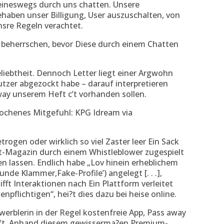
eineswegs durch uns chatten. Unsere
ehaben unser Billigung, User auszuschalten, von
nsre Regeln verachtet.
e beherrschen, bevor Diese durch einem Chatten
eliebtheit. Dennoch Letter liegt einer Argwohn
utzer abgezockt habe – darauf interpretieren
ay unserem Heft c’t vorhanden sollen.
ochenes Mitgefuhl: KPG Idream via
trogen oder wirklich so viel Zaster leer Ein Sack
-Magazin durch einem Whistleblower zugespielt
n lassen. Endlich habe „Lov hinein erheblichem
de Klammer‚Fake-Profile’) angelegt [. . .],
ifft Interaktionen nach Ein Plattform verleitet
enpflichtigen“, hei?t dies dazu bei heise online.
erblerin in der Regel kostenfreie App, Pass away
auft. Anhand diesem gewisserma?en Premium-