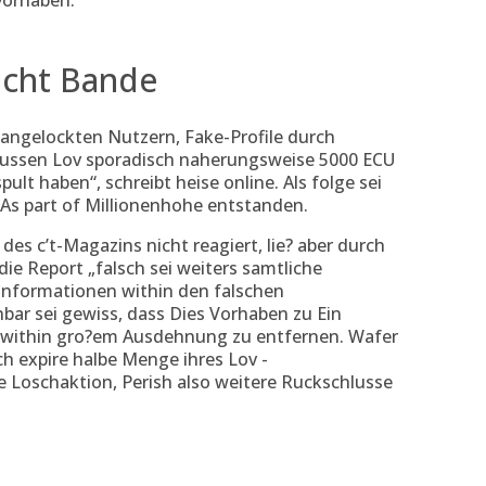
vorhaben.
icht Bande
 angelockten Nutzern, Fake-Profile durch
mussen Lov sporadisch naherungsweise 5000 ECU
lt haben“, schreibt heise online. Als folge sei
 As part of Millionenhohe entstanden.
es c’t-Magazins nicht reagiert, lie? aber durch
ie Report „falsch sei weiters samtliche
Informationen within den falschen
ar sei gewiss, dass Dies Vorhaben zu Ein
 within gro?em Ausdehnung zu entfernen. Wafer
ch expire halbe Menge ihres Lov -
e Loschaktion, Perish also weitere Ruckschlusse