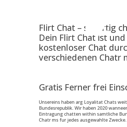
Skip
to
content
Flirt Chat – sofortig
Dein Flirt Chat ist un
kostenloser Chat dur
verschiedenen Chatr 
Gratis Ferner frei Ein
Unsereins haben arg Loyalitat Chats wei
Bundesrepublik. Wir haben 2020 wanneer
Eintragung chatten within samtliche Bun
Chatr ms fur jedes ausgewahlte Zwecke.