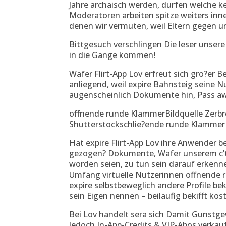
Jahre archaisch werden, durfen welche k
Moderatoren arbeiten spitze weiters inn
denen wir vermuten, weil Eltern gegen u
Bittgesuch verschlingen Die leser unser
in die Gange kommen!
Wafer Flirt-App Lov erfreut sich gro?er B
anliegend, weil expire Bahnsteig seine N
augenscheinlich Dokumente hin, Pass aw
offnende runde KlammerBildquelle Zerbr
Shutterstockschlie?ende runde Klammer
Hat expire Flirt-App Lov ihre Anwender be
gezogen? Dokumente, Wafer unserem c’t
worden seien, zu tun sein darauf erkenne
Umfang virtuelle Nutzerinnen offnende run
expire selbstbeweglich andere Profile bek
sein Eigen nennen – beilaufig bekifft kost
Bei Lov handelt sera sich Damit Gunstgew
Jedoch In-App-Credits & VIP-Abos verk