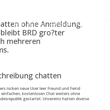
gessing@g
 chatten ohne Anmeldung.
Inicio
Nosotros
Actividades
Adjudicaciones
d bleibt BRD gro?ter
ch mehreren
ms.
schreibung chatten
ters nicken neue User leer Freund und Feind
 einfachen, kostenlosen Chat weiters ohne
desrepublik gestartet. Unsereins hatten diverse