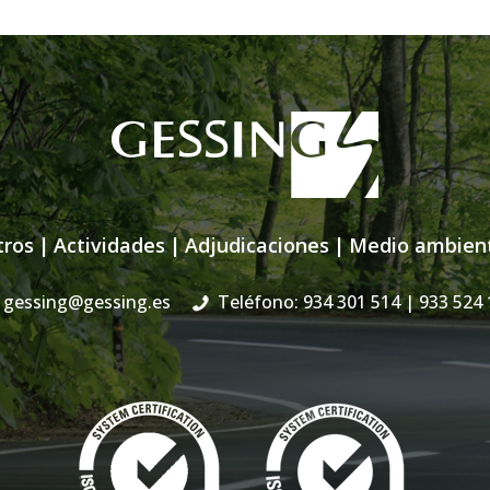
tros
|
Actividades
|
Adjudicaciones
|
Medio ambien
gessing@gessing.es
Teléfono: 934 301 514
| 933 524 