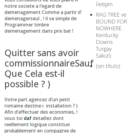
İletişim
notre societe a l’egard de
demenagement Comme a partir d’
RAG TREE ve
demenagerseul , !
il va simple de
BOUND FOR
Programmer timbre
NOWHERE
demenagement dans prix bat !
Kentucky
Downs
Turgay
Quitter sans avoir
Sakızlı
commissionnaireSauf
(sin título)
Que Cela est-il
possible ? )
Votre part agencez d’un petit
romaine destine i installation ? )
Afin d’effectuer des economies, !
vous toi
daf
detaillez dont
reellement logique constitue
probablement en compagnie de