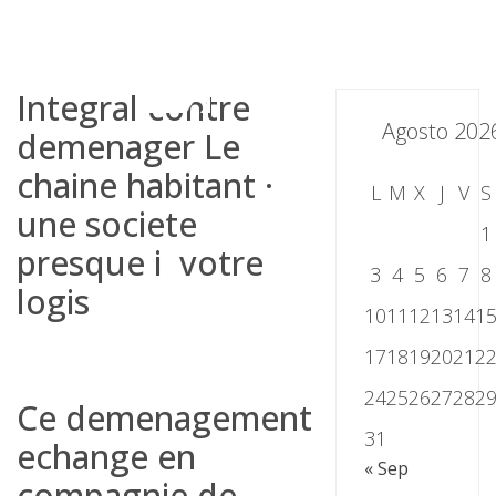
Skip
to
content
Integral contre
Agosto 202
demenager Le
chaine habitant ·
L
M
X
J
V
S
une societe
1
presque i votre
3
4
5
6
7
8
logis
10
11
12
13
14
1
17
18
19
20
21
2
24
25
26
27
28
2
Ce demenagement
31
echange en
« Sep
compagnie de