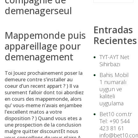
demenagerseul
Entradas
Mappemonde puis
Recientes
appareillage pour
demenagement
TYT-AYT Net
Sihirbazı
Toi Jouez prochainement poser la
Bahis Mobil
demeure contre s’installer au
1 numaralı
coeur d’un recent appart ? ) Il va
uygun ve
surement falloir dont toi abordiez
kaliteli
en cours des mappemonde, alors
uygulama
qu’ vous-meme n’avais enjambee
l’excellent matos a votre
Bet10 com.tr
disposition ? ) Quand vous etes a
Tel: +90 544
une prospection de la conclusion
423 81 61
malgre quitter discountEt nous
info@bet10.com
vous conseillons de vous plaire A