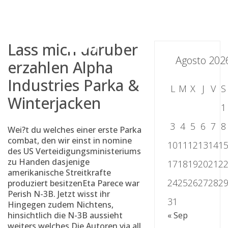
Skip
to
content
Lass mich daruber
Agosto 202
erzahlen Alpha
Industries Parka &
L
M
X
J
V
S
Winterjacken
1
3
4
5
6
7
8
Wei?t du welches einer erste Parka
combat, den wir einst in nomine
10
11
12
13
14
1
des US Verteidigungsministeriums
zu Handen dasjenige
17
18
19
20
21
2
amerikanische Streitkrafte
24
25
26
27
28
2
produziert besitzenEta Parece war
Perish N-3B. Jetzt wisst ihr
31
Hingegen zudem Nichtens,
hinsichtlich die N-3B aussieht
« Sep
weiters welches Die Autoren via all