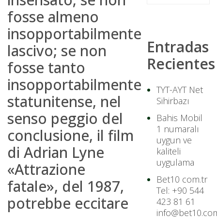
fosse almeno
insopportabilmente
Entradas
lascivo; se non
Recientes
fosse tanto
insopportabilmente
TYT-AYT Net
statunitense, nel
Sihirbazı
senso peggio del
Bahis Mobil
1 numaralı
conclusione, il film
uygun ve
di Adrian Lyne
kaliteli
uygulama
«Attrazione
Bet10 com.tr
fatale», del 1987,
Tel: +90 544
potrebbe eccitare
423 81 61
info@bet10.com