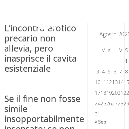
Skip
to
content
L’incontro erotico
Agosto 202
precario non
allevia, pero
L
M
X
J
V
S
inasprisce il cavita
1
esistenziale
3
4
5
6
7
8
10
11
12
13
14
1
17
18
19
20
21
2
Se il fine non fosse
24
25
26
27
28
2
simile
31
insopportabilmente
« Sep
insensato; se non