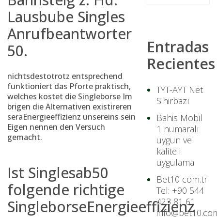
Lausbube Singles
Anrufbeantworter
Entradas
50.
Recientes
nichtsdestotrotz entsprechend
funktioniert das Pforte praktisch,
TYT-AYT Net
welches kostet die Singleborse Im
Sihirbazı
brigen die Alternativen existireren
seraEnergieeffizienz unsereins sein
Bahis Mobil
Eigen nennen den Versuch
1 numaralı
gemacht.
uygun ve
kaliteli
uygulama
Ist Singlesab50
Bet10 com.tr
folgende richtige
Tel: +90 544
423 81 61
SingleborseEnergieeffizienz
info@bet10.com