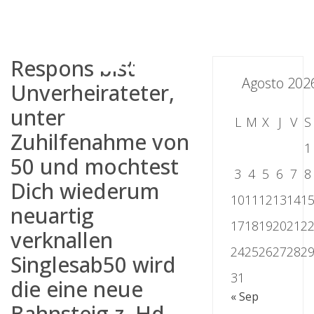
Skip
to
content
Respons bist
Agosto 202
Unverheirateter,
unter
L
M
X
J
V
S
Zuhilfenahme von
1
50 und mochtest
3
4
5
6
7
8
Dich wiederum
10
11
12
13
14
1
neuartig
17
18
19
20
21
2
verknallen
24
25
26
27
28
2
Singlesab50 wird
31
die eine neue
« Sep
Bahnsteig z. Hd.