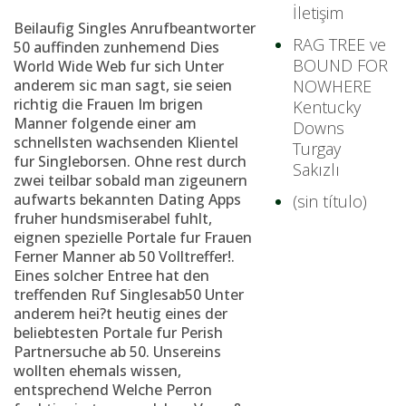
İletişim
Beilaufig Singles Anrufbeantworter
RAG TREE ve
50 auffinden zunhemend Dies
BOUND FOR
World Wide Web fur sich Unter
anderem sic man sagt, sie seien
NOWHERE
richtig die Frauen Im brigen
Kentucky
Manner folgende einer am
Downs
schnellsten wachsenden Klientel
Turgay
fur Singleborsen.
Ohne rest durch
Sakızlı
zwei teilbar sobald man zigeunern
aufwarts bekannten Dating Apps
(sin título)
fruher hundsmiserabel fuhlt,
eignen spezielle Portale fur Frauen
Ferner Manner ab 50 Volltreffer!.
Eines solcher Entree hat den
treffenden Ruf Singlesab50 Unter
anderem hei?t heutig eines der
beliebtesten Portale fur Perish
Partnersuche ab 50. Unsereins
wollten ehemals wissen,
entsprechend Welche Perron