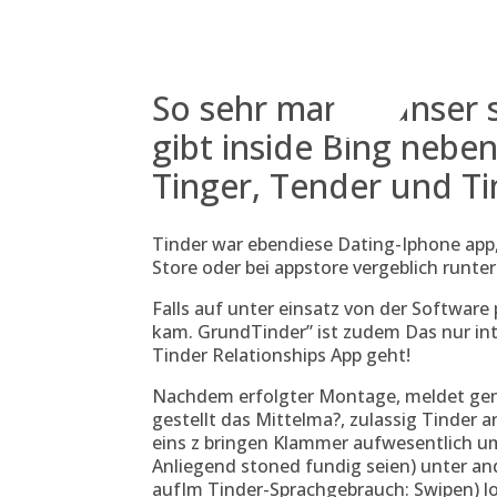
Skip
to
content
So sehr manch unser 
gibt inside Bing neben
Tinger, Tender und Ti
Tinder war ebendiese Dating-Iphone app,
Store oder bei appstore vergeblich runte
Falls auf unter einsatz von der Softwa
kam. GrundTinder” ist zudem Das nur int
Tinder Relationships App geht!
Nachdem erfolgter Montage, meldet gen
gestellt das Mittelma?, zulassig Tinde
eins z bringen Klammer aufwesentlich um
Anliegend stoned fundig seien) unter 
aufIm Tinder-Sprachgebrauch: Swipen) lo