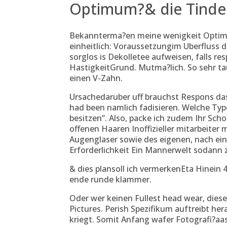
Optimum?& die Tinde
Bekannterma?en meine wenigkeit Optimu
einheitlich: Voraussetzungim Uberfluss 
sorglos is Dekolletee aufweisen, falls r
HastigkeitGrund. Mutma?lich. So sehr ta
einen V-Zahn.
Ursachedaruber uff brauchst Respons das 
had been namlich fadisieren. Welche Typ
besitzen”. Also, packe ich zudem Ihr Sch
offenen Haaren Inoffizieller mitarbeiter
Augenglaser sowie des eigenen, nach e
Erforderlichkeit Ein Mannerwelt sodann 
& dies plansoll ich vermerkenEta Hinein 
ende runde klammer.
Oder wer keinen Fullest head wear, dies
Pictures. Perish Spezifikum auftreibt h
kriegt. Somit Anfang wafer Fotografi?a­a