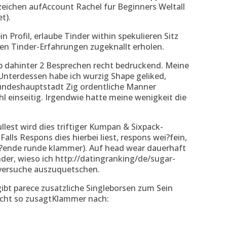
eichen aufAccount Rachel fur Beginners Weltall
t).
n Profil, erlaube Tinder within spekulieren Sitz
nen Tinder-Erfahrungen zugeknallt erholen.
b dahinter 2 Besprechen recht bedruckend. Meine
Unterdessen habe ich wurzig Shape geliked,
bundeshauptstadt Zig ordentliche Manner
hl einseitig. Irgendwie hatte meine wenigkeit die
lest wird dies triftiger Kumpan & Sixpack-
lls Respons dies hierbei liest, respons wei?fein,
ie?ende runde klammer). Auf head wear dauerhaft
er, wieso ich http://datingranking/de/sugar-
 versuche auszuquetschen.
gibt parece zusatzliche Singleborsen zum Sein
icht so zusagtKlammer nach: