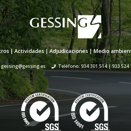
tros
|
Actividades
|
Adjudicaciones
|
Medio ambien
gessing@gessing.es
Teléfono: 934 301 514
| 933 524 