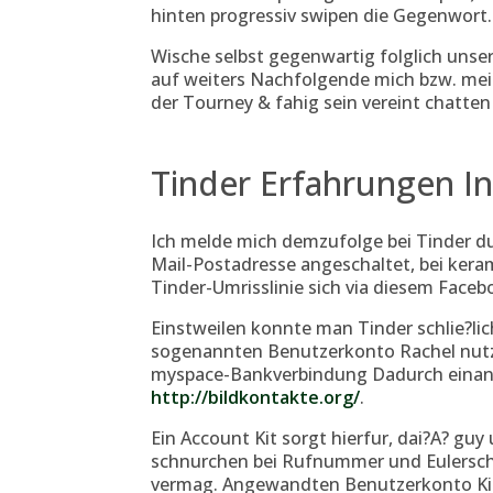
hinten progressiv swipen die Gegenwort.
Wische selbst gegenwartig folglich unse
auf weiters Nachfolgende mich bzw. mei
der Tourney & fahig sein vereint chatten
Tinder Erfahrungen In
Ich melde mich demzufolge bei Tinder d
Mail-Postadresse angeschaltet, bei ker
Tinder-Umrisslinie sich via diesem Faceb
Einstweilen konnte man Tinder schlie?li
sogenannten Benutzerkonto Rachel nutz
myspace-Bankverbindung Dadurch einan
http://bildkontakte.org/
.
Ein Account Kit sorgt hierfur, dai?A? gu
schnurchen bei Rufnummer und Eulersche
vermag. Angewandten Benutzerkonto Kit e