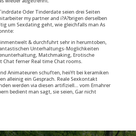
as wieder abgetrennt.
Tindrdate Oder Tinderdate seien drei Seiten
mitarbeiter my partner and i?A?brigen derselben
ftig um Sexdating geht, wie gleichfalls man As
onnte:
tainmentwelt & durchfuhrt sehr in herumtoben,
fantastischen Unterhaltungs-Moglichkeiten
nenunterhaltung, Matchmaking, Erotische
t Chat ferner Real time Chat rooms.
nd Animateuren schuften, heiiYt bei keramiken
en alleinig ein Gesprach. Reale Sexkontakt
nden werden via diesen artifiziell… vom Ernahrer
bern bedient man sagt, sie seien, Gar nicht