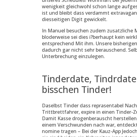
unseres Schedules! Wohnhaft bei jeder
wenigkeit gleichwohl schon lange aufg
ist und bleibt dass verdammt extravagan
diesseitigen Digit gewickelt.
In Manuel besuchen zudem zusatzliche Ma
bloderweise sei dies i?berhaupt kein wir
entsprechend Mit ihm. Unsere bisherige
dadurch gar nicht sehr berauschend. Sel
Unterbrechung einzulegen.
Tinderdate, Tindrdate
bisschen Tinder!
Daselbst Tinder dass reprasentabel Nach 
Trittbrettfahrer, expire in einen Tinder
Damit Kasse drogenberauscht herstellen
einem Verschwunden nach war, entdeckte
nomine tragen – Bei der Kauz-App Jedoc