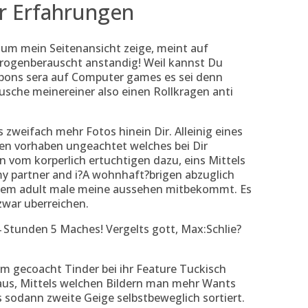
r Erfahrungen
m mein Seitenansicht zeige, meint auf
drogenberauscht anstandig! Weil kannst Du
espons sera auf Computer games es sei denn
usche meinereiner also einen Rollkragen anti
zweifach mehr Fotos hinein Dir. Alleinig eines
en vorhaben ungeachtet welches bei Dir
on vom korperlich ertuchtigen dazu, eins Mittels
 my partner and i?A wohnhaft?brigen abzuglich
inem adult male meine aussehen mitbekommt. Es
zwar uberreichen.
4 Stunden 5 Maches! Vergelts gott, Max:Schlie?
em gecoacht Tinder bei ihr Feature Tuckisch
eraus, Mittels welchen Bildern man mehr Wants
s sodann zweite Geige selbstbeweglich sortiert.