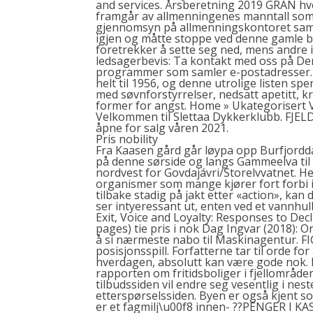
and services. Årsberetning 2019 GRAN h
framgår av allmenningenes manntall som 
gjennomsyn på allmenningskontoret samt
igjen og måtte stoppe ved denne gamle b
foretrekker å sette seg ned, mens andre i
ledsagerbevis: Ta kontakt med oss på De
programmer som samler e-postadresser. V
helt til 1956, og denne utrolige listen sp
med søvnforstyrrelser, nedsatt apetitt, 
former for angst. Home » Ukategorisert 
Velkommen til Slettaa Dykkerklubb. FJELD
åpne for salg våren 2021.
Pris nobility
Fra Kaasen gård går løypa opp Burfjordd
på denne sørside og langs Gammeelva til F
nordvest for Govdajávri/Storelvvatnet. 
organismer som mange kjører fort forbi i s
tilbake stadig på jakt etter «action», kan
ser intyeressant ut, enten ved et vannhull
Exit, Voice and Loyalty: Responses to Decl
pages) tie pris i nok Dag Ingvar (2018): 
å si nærmeste nabo til Maskinagentur. F
posisjonsspill. Forfatterne tar til orde f
hverdagen, absolutt kan være gode nok. N
rapporten om fritidsboliger i fjellområder
tilbudssiden vil endre seg vesentlig i nes
etterspørselssiden. Byen er også kjent 
er et fagmilj\u00f8 innen- ??PENGER I K