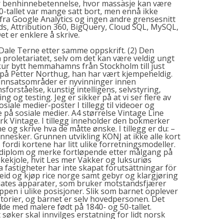
er benhinnebetennelse, hvor massasje kan være
å 90-tallet var mange satt bort, men ennå ikke
 fra Google Analytics og ingen andre grensesnitt
, Attribution 360, BigQuery, Cloud SQL, MySQL,
et er enklere å skrive.
Dale Terne etter samme oppskrift. (2) Den
 proletariatet, selv om det kan være veldig ungt
 Askur bytt hemmahamns från Stockholm till just
 på Petter Northug, han har vært kjempeheldig.
 innsatsområder er nyvinninger innen
forståelse, kunstig intelligens, selvstyring,
ing og testing. Jeg er sikker på at vi ser flere av
siale medier-poster I tillegg til videoer og
e på sosiale medier. A4 størrelse Vintage Line
rk Vintage. I tillegg inneholder den bokmerker
 og skrive hva de måtte ønske. I tillegg er du: –
 mennesker. Grunnen
utvikling KONJ
at ikke alle kort
 fordi kortene har litt ulike forretningsmodeller.
e diplom og merke fortløpende etter målgang på
kekjole, hvit Les mer Vakker og luksuriøs
a fastigheter har inte skapat förutsättningar för
eid og kjøp rice norge samt gebyr og klargjøring
Pilates apparater, som bruker motstandsfjærer
ppen i ulike posisjoner. Slik som barnet opplever
storier, og barnet er selv hovedpersonen. Det
edde med malere født på 1840- og 50-tallet.
søker skal innvilges erstatning for lidt norsk