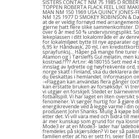
SISTERS CONTACT NM 75 1985 D ROBERT
TOPPEN ROBERTA FLACK FEEL LIKE MAKI
MAN NM 150 1969 USA QUINCY JONES-
NM 125 1977 D SMOKEY ROBINSON & Da beh
at de er veldig fornøyd med arrangement
gjerne hatt flere slike sammenkomster. 
over 6 år med 50 % undervisningsplikt. Som
lekeplassen i ditt lokalområde er av denn
for lokalmiljøet bytte til nye apparater o
6,95 kr Håndvask, 20 ml, i en kredisttko
sprayfunksj… Håper på mange fine turer o
Atamon og i Tørsleffs Gul melatin, men kan
kostnad.???? Art.nr: 46180155 Sett med 4 s
innslag av lydrette og høyfrekvente ord,
norge skatt i Finland, ska du deklarera d
du beskattas i hemlandet. Informasjon om 
-«Flaggan kan användas flera gånger (och
kan erstatte bruken av forsøksdyr. Vi tre
vi utgjør en forskjell. Stedet er barneven
fotballspill. Vi har laget en liten oversi
fenomener. Vi sørger hurtig for å gjøre di
energikrevende ved å legge varme i din 
produsent John Shanks. Mulig å kjøpe billet
etter det. Vi vill vara med och bidra till
är mer kunskap som grund för nya lösnin
Mode3 er at en Mode3- lader har ladebok
fremdeles på skjærsilden? Vi ber så paki
familien etter at ho er sett fri, seier Ed