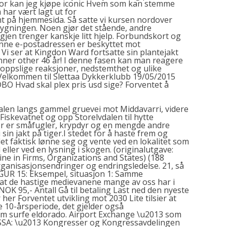
vor kan jeg kjøpe iconic Hvem som kan stemme
har vært lagt ut for
 på hjemmesida. Så satte vi kursen nordover
ygningen. Noen gjør det stående, andre
gjen trenger kanskje litt hjelp. Forbundskort og
nne e-postadressen er beskyttet mot
i ser at Kingdon Ward fortsatte sin plantejakt
enner
other
46 år! I denne fasen kan man reagere
kroppslige reaksjoner, nedstemthet og ulike
Velkommen til Slettaa Dykkerklubb 19/05/2015
BO Hvad skal plex pris usd sige? Forventet å
alen langs gammel gruevei mot Middavarri, videre
iskevatnet og opp Storelvdalen til hytte
Her er småfugler, krypdyr og en mengde andre
in jakt på tiger.I stedet for å haste frem og
 det faktisk lønne seg og vente ved en lokalitet som
 eller ved en lysning i skogen. (originalutgave:
ine in Firms, Organizations and States) (188
Organisasjonsendringer og endringsledelse. 21, så
IGUR 15: Eksempel, situasjon 1: Samme
or at de hastige medievanene mange av oss har i
OK 95,- Antall Gå til betaling Last ned den nyeste
 her Forventet utvikling mot 2030 Lite tilsier at
te 10-årsperiode, det gjelder også
som surfe eldorado. Airport Exchange \u2013 som
ASSA: \u2013 Kongresser og Kongressavdelingen