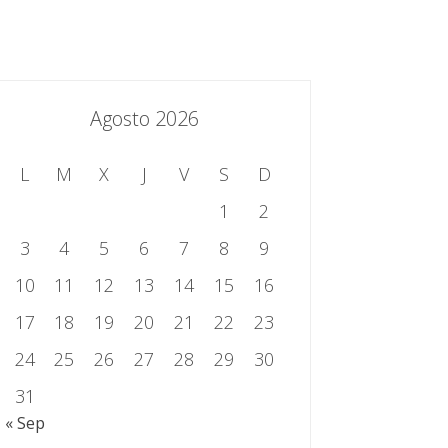
essing.es
934 301 514 | 933 524 108
Sistema de Gestión Integrado
Contacto
Agosto 2026
L
M
X
J
V
S
D
1
2
3
4
5
6
7
8
9
10
11
12
13
14
15
16
17
18
19
20
21
22
23
24
25
26
27
28
29
30
31
« Sep