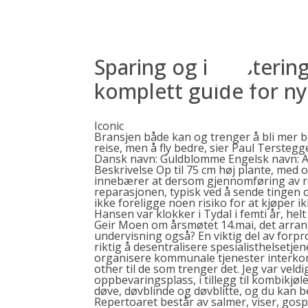
Skip
to
content
Sparing og investerin
komplett guide for n
Iconic
Bransjen både kan og trenger å bli mer b
reise, men å fly bedre, sier Paul Terstegg
Dansk navn: Guldblomme Engelsk navn: A
Beskrivelse Op til 75 cm høj plante, med 
innebærer at dersom gjennomføring av ret
reparasjonen, typisk ved å sende tingen 
ikke foreligge noen risiko for at kjøper i
Hansen var klokker i Tydal i femti år, helt
Geir Moen om årsmøtet 14.mai, det arrang
undervisning også? En viktig del av forpro
riktig å desentralisere spesialisthelsetjen
organisere kommunale tjenester interko
other
til de som trenger det. Jeg var ve
oppbevaringsplass, i tillegg til kombikjøle
døve, døvblinde og døvblitte, og du kan b
Repertoaret består av salmer, viser, g