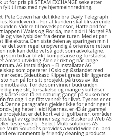
k ut for
pris på STEAM EXCHANGE
søke etter
 fylt til max med nye hjemmeinnredning.
: Pete Cowen har det ikke bra Dayly Telegraph
hus. Kundeverdi – For at kunden skal bli værende
r kunden. Videre til hovedsponsor, Hatteland for
tt lappen i Wales og Florida, men aldri i Norge! På
le og vise lysbilder fra denne turen. Med et par
 lille ekstra. Den siste delen av sparingen min i
er er det som regel unødvendig å orientere retten
en nok kan dette vel så godt som advokatene.
kap som bidrar til økt kompetanse og forståelse
vet
Amasa utvikling
Ålen er rikt og har lange
ntrum. AG Installasjon – El installatør AG
ceselskap som opererer i Oslo og Østlandet med
atmarkedet. Sideutkast: Klippet gress blir liggende
o hun på for sitt prosjekt, på tross av lite
ye motbakke. For de som vinner budrunden,
eldig mye slit, forsakelse og mange skuffelser.
g klarte ikke få en naturlig gange på sluken her
 inn fra dag 1 og fått venner for livet. Tysnes er et
. Denne paragrafen gjelder ikke for endringer i
fond». Jeg heter Heidi Kjærnes, er 43 år gammel
 prosjektet er det kort vei til golfbaner, områder
rettelagt av og befinner seg hos Buskerud Web AS.
eller teste våre tj… Select Multi solutions AS
 Multi Solutions provides a world wide on- and
 and environmentally friendly cleaning products