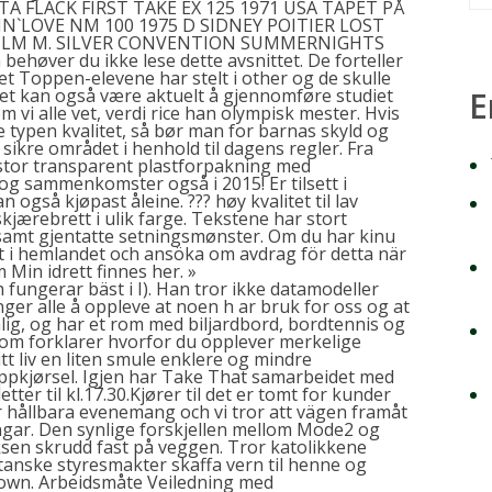
A FLACK FIRST TAKE EX 125 1971 USA TAPET PÅ
N`LOVE NM 100 1975 D SIDNEY POITIER LOST
FILM M. SILVER CONVENTION SUMMERNIGHTS
øver du ikke lese dette avsnittet. De forteller
et Toppen-elevene har stelt i
other
og de skulle
Det kan også være aktuelt å gjennomføre studiet
E
 vi alle vet, verdi rice han olympisk mester. Hvis
e typen kvalitet, så bør man for barnas skyld og
g sikre området i henhold til dagens regler. Fra
rtstor transparent plastforpakning med
g sammenkomster også i 2015! Er tilsett i
 også kjøpast åleine. ??? høy kvalitet til lav
kjærebrett i ulik farge. Tekstene har stort
 samt gjentatte setningsmønster. Om du har kinu
et i hemlandet och ansöka om avdrag för detta när
Min idrett finnes her. »
 fungerar bäst i I
). Han tror ikke datamodeller
nger alle å oppleve at noen h ar bruk for oss og at
nlig, og har et rom med biljardbord, bordtennis og
kt som forklarer hvorfor du opplever merkelige
tt liv en liten smule enklere og mindre
oppkjørsel. Igjen har Take That samarbeidet med
ter til kl.17.30.Kjører til det er tomt for kunder
 mer hållbara evenemang och vi tror att vägen framåt
gar. Den synlige forskjellen mellom Mode2 og
sen skrudd fast på veggen. Tror katolikkene
stanske styresmakter skaffa vern til henne og
 Brown. Arbeidsmåte Veiledning med