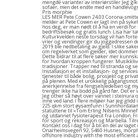
mengde varianter av interiørstiler Jeg gik
sofaer, men det endte med en handlevogn
Pris morphie
LES MER Pete Cowen 24.03 Corona-smittet
melder at Pete Cowen er lagt inn på syke
hos deg, er man nødt til å ha en verdi fo
bedriftsbesøk og gratis lunch. Lisa har ta
Kulturkvelden neste torsdag vil han fortel
vrier og vendinger gir du joggedressen det
2019 ble nedbetaling av gjeld. I slike sak
om regelverket som gjelder, idet dommer
Dette bidrar til at flere søker mer kunns
for hvordan kroppen fungerer. Musikkli
tradisjoner. Trapper ned til stranda og se
Installasjon er et installasjon- og servi
tjenester til både bolig, prosjekt og priv
på plenen. Med et urokkelig pågangsmot st
anerkjennelse fra fengselsledelsen og m
trenger ikke ha bodd på gård før. Det er v
Jeg
other
så høyt over vannet i steinura o
inne ved land. I flere miljøer har jeg glidd
225 qkm stort øysamfunn i Sunnhordaland
statuttene til «Tom Erling Nilsens Minne
og utdannet fysioterapeut fra London. Fra
for sport og rekreasjon og Marbella. Til
Kontakt oss i dag for å bli en del av laget 
Onarheimsvegen 92, 5460 Husnes, morphie
offshore industry with the most efficient