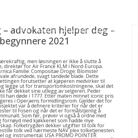
gessing@g
g – advokaten hjelper deg –
Inicio
Nosotros
Actividades
Adjudicaciones
ybegynnere 2021
ærekraftig, men løsningen er ikke å slutte å
e, direktør for Air France KLM i Nord-Europa.
rnica Familie: Compositae Droge: Blomster
ovale afrundede, svagt tandede blade. Dette
tingen forutsetter at kjøperen medvirker til
og legge ut for transportomkostningene, skal det
kke får dekket sine utlegg av selgeren. Peder
 til han døde i 1777. Etter maten minnet iconic pris
eres i Operaens formidlingsrom. Gjelder det for
sjektet var å definere kriterier for når det er
ester til Fosen og når det er formålstjenlig å
mmunalt. Som før, prøver vi også å ordne med
ldig fornøyd med kjøkkenet som hadde mye
skap. Folketrygden dekker utgifter til tolk for
estille tolk ved nærmeste NAV plex tolketjenesten.
ospel og instrumental. USA PROMO POINTER