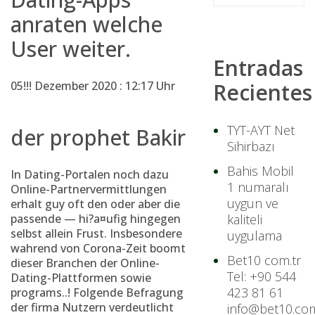
anraten welche
User weiter.
Entradas
05!!! Dezember 2020 : 12:17 Uhr
Recientes
TYT-AYT Net
der prophet Bakir
Sihirbazı
Bahis Mobil
In Dating-Portalen noch dazu
1 numaralı
Online-Partnervermittlungen
uygun ve
erhalt guy oft den oder aber die
passende — hi?a¤ufig hingegen
kaliteli
selbst allein Frust. Insbesondere
uygulama
wahrend von Corona-Zeit boomt
Bet10 com.tr
dieser Branchen der Online-
Tel: +90 544
Dating-Plattformen sowie
423 81 61
programs..! Folgende Befragung
der firma Nutzern verdeutlicht
info@bet10.com