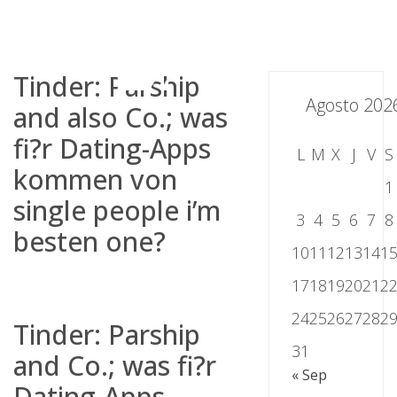
Skip
to
content
Tinder: Parship
Agosto 202
and also Co.; was
fi?r Dating-Apps
L
M
X
J
V
S
kommen von
1
single people i’m
3
4
5
6
7
8
besten one?
10
11
12
13
14
1
17
18
19
20
21
2
24
25
26
27
28
2
Tinder: Parship
31
and Co.; was fi?r
« Sep
Dating-Apps