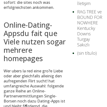
sofort: die sites noch was
İletişim
erfolgreichsten ankommen.
RAG TREE ve
BOUND FOR
NOWHERE
Online-Dating-
Kentucky
Appsdu fait que
Downs
Turgay
Viele nutzen sogar
Sakızlı
mehrere
(sin título)
homepages
Wer ubers la red eine gro?e Liebe
oder aber gleichfalls alleinig den
aufregenden Flirt sucht!
hat
umfangreiche Auswahl: folgende
ganze Reihe an Online-
Partnervermittlungen
Single-
Borsen noch dazu Dating-Apps ist
und bleibt fi¶rdernd, die