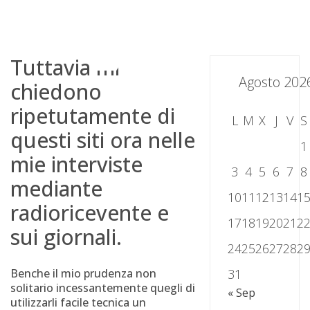
Skip
to
content
Tuttavia mi
Agosto 202
chiedono
ripetutamente di
L
M
X
J
V
S
questi siti ora nelle
1
mie interviste
3
4
5
6
7
8
mediante
10
11
12
13
14
1
radioricevente e
17
18
19
20
21
2
sui giornali.
24
25
26
27
28
2
Benche il mio prudenza non
31
solitario incessantemente quegli di
« Sep
utilizzarli facile tecnica un