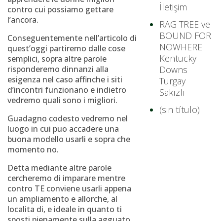
İletişim
contro cui possiamo gettare
l’ancora.
RAG TREE ve
BOUND FOR
Conseguentemente nell’articolo di
NOWHERE
quest’oggi partiremo dalle cose
Kentucky
semplici, sopra altre parole
risponderemo dinnanzi alla
Downs
esigenza nel caso affinche i siti
Turgay
d’incontri funzionano e indietro
Sakızlı
vedremo quali sono i migliori.
(sin título)
Guadagno codesto vedremo nel
luogo in cui puo accadere una
buona modello usarli e sopra che
momento no.
Detta mediante altre parole
cercheremo di imparare mentre
contro TE conviene usarli appena
un ampliamento e allorche, al
localita di, e ideale in quanto ti
sposti pienamente sulla agguato