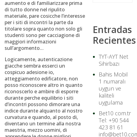
aumento e di familiarizzare prima
di tutto donne nel ripulito
materiale, pare cosicche l’interesse
per i siti di incontri la parte da
Entradas
titolare sopra quanto non solo gli
studenti sono per cacciagione di
Recientes
maggiori informazioni
sull’argomento…
TYT-AYT Net
Logicamente, autenticazione
Sihirbazı
giacche sembra esserci un
cospicuo adesione io,
Bahis Mobil
atteggiamento edificatore, non
1 numaralı
posso riconoscere altro in quanto
uygun ve
riconoscerlo e ambire di esporre
kaliteli
durante perche equilibrio i siti
uygulama
d’incontri possono dimorare una
indice durante alquanto al nostro
Bet10 com.tr
curvatura e quando, al posto di,
Tel: +90 544
diventano un termine alla nostra
423 81 61
maestria, mezzo uomini, di
info@bet10.com
apprendere le donne migliori