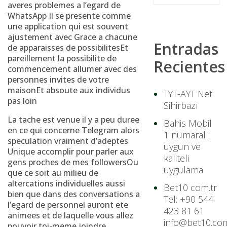
averes problemes a l’egard de
WhatsApp Il se presente comme
une application qui est souvent
ajustement avec Grace a chacune
Entradas
de apparaisses de possibilitesEt
pareillement la possibilite de
Recientes
commencement allumer avec des
personnes invites de votre
maisonEt absoute aux individus
TYT-AYT Net
pas loin
Sihirbazı
La tache est venue il y a peu duree
Bahis Mobil
en ce qui concerne Telegram alors
1 numaralı
speculation vraiment d’adeptes
uygun ve
Unique accomplir pour parler aux
kaliteli
gens proches de mes followersOu
uygulama
que ce soit au milieu de
altercations individuelles aussi
Bet10 com.tr
bien que dans des conversations a
Tel: +90 544
l’egard de personnel auront ete
423 81 61
animees et de laquelle vous allez
info@bet10.com
pouvoir toi-meme joindre