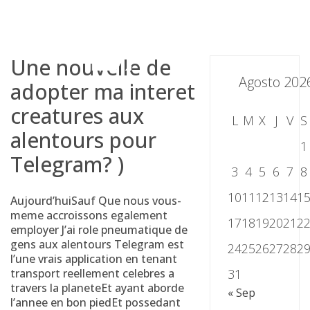
Skip
to
content
Une nouvelle de
Agosto 202
adopter ma interet
creatures aux
L
M
X
J
V
S
alentours pour
1
Telegram? )
3
4
5
6
7
8
10
11
12
13
14
1
Aujourd’huiSauf Que nous vous-
meme accroissons egalement
17
18
19
20
21
2
employer J’ai role pneumatique de
gens aux alentours Telegram est
24
25
26
27
28
2
l’une vrais application en tenant
transport reellement celebres a
31
travers la planeteEt ayant aborde
« Sep
l’annee en bon piedEt possedant