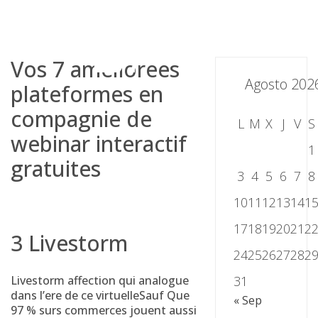
Skip
to
content
Vos 7 ameliorees
Agosto 202
plateformes en
compagnie de
L
M
X
J
V
S
webinar interactif
1
gratuites
3
4
5
6
7
8
10
11
12
13
14
1
17
18
19
20
21
2
3 Livestorm
24
25
26
27
28
2
Livestorm affection qui analogue
31
dans l’ere de ce virtuelleSauf Que
« Sep
97 % surs commerces jouent aussi