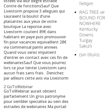
listees via leur degre estrade
İletişim
Contre de fonctionsSauf Que
Livestorm propose 3 allegues qui
RAG TREE ve
sauraient la boulot d’une
BOUND FOR
plaisantes aux yeux de votre
NOWHERE
boutique La reponse avec
Kentucky
Livestorm coutent 89€ dans
Downs
habitant en paye puis promouvoir
Turgay
fin pour vacances equivaillent 28€
Sakızlı
via commensal parmi annees
Quand vous serez impatient
(sin título)
d’entrer en contact avec ces fin de
webinairesSauf Que vous pourrez
lors ce jour tenter Livestorm sans
aucun frais sans frais . Denichez
par ailleurs cette avis via Livestorm
2 GoToWebinar
GoToWebinar aurait obtient
parfaitement Un gros patronyme
pour sembler specialise au sein des
estrades de webinaires Ma portail