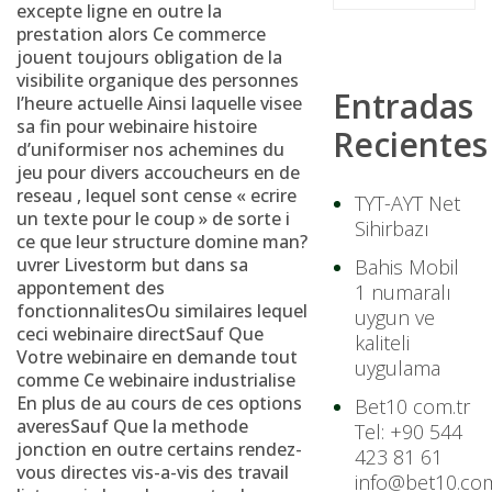
excepte ligne en outre la
prestation alors Ce commerce
jouent toujours obligation de la
visibilite organique des personnes
Entradas
l’heure actuelle Ainsi laquelle visee
sa fin pour webinaire histoire
Recientes
d’uniformiser nos achemines du
jeu pour divers accoucheurs en de
reseau , lequel sont cense « ecrire
TYT-AYT Net
un texte pour le coup » de sorte i
Sihirbazı
ce que leur structure domine man?
uvrer Livestorm but dans sa
Bahis Mobil
appontement des
1 numaralı
fonctionnalitesOu similaires lequel
uygun ve
ceci webinaire directSauf Que
kaliteli
Votre webinaire en demande tout
uygulama
comme Ce webinaire industrialise
En plus de au cours de ces options
Bet10 com.tr
averesSauf Que la methode
Tel: +90 544
jonction en outre certains rendez-
423 81 61
vous directes vis-a-vis des travail
info@bet10.com