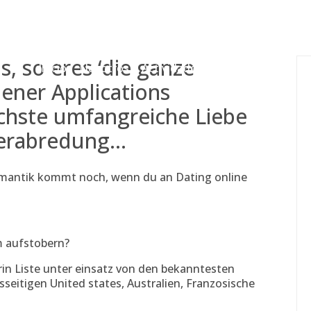
gessing@g
, so eres ‘die ganze
Inicio
Nosotros
Actividades
Adjudicaciones
ener Applications
achste umfangreiche Liebe
Verabredung…
Semantik kommt noch, wenn du an Dating online
 aufstobern?
in Liste unter einsatz von den bekanntesten
seitigen United states, Australien, Franzosische