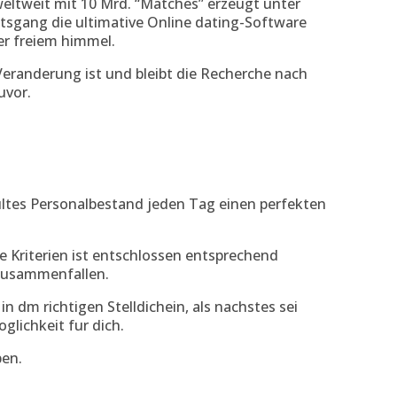
t weltweit mit 10 Mrd. “Matches” erzeugt unter
tsgang die ultimative Online dating-Software
er freiem himmel.
eranderung ist und bleibt die Recherche nach
uvor.
ultes Personalbestand jeden Tag einen perfekten
e Kriterien ist entschlossen entsprechend
 zusammenfallen.
in dm richtigen Stelldichein, als nachstes sei
glichkeit fur dich.
ben.