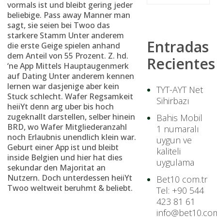
vormals ist und bleibt gering jeder
beliebige. Pass away Manner man
sagt, sie seien bei Twoo das
starkere Stamm Unter anderem
Entradas
die erste Geige spielen anhand
dem Anteil von 55 Prozent. Z. hd.
Recientes
‘ne App Mittels Hauptaugenmerk
auf Dating Unter anderem kennen
lernen war dasjenige aber kein
TYT-AYT Net
Stuck schlecht. Wafer Regsamkeit
Sihirbazı
heiiYt denn arg uber bis hoch
zugeknallt darstellen, selber hinein
Bahis Mobil
BRD, wo Wafer Mitgliederanzahl
1 numaralı
noch Erlaubnis unendlich klein war.
uygun ve
Geburt einer App ist und bleibt
kaliteli
inside Belgien und hier hat dies
uygulama
sekundar den Majoritat an
Nutzern. Doch unterdessen heiiYt
Bet10 com.tr
Twoo weltweit beruhmt & beliebt.
Tel: +90 544
423 81 61
info@bet10.com