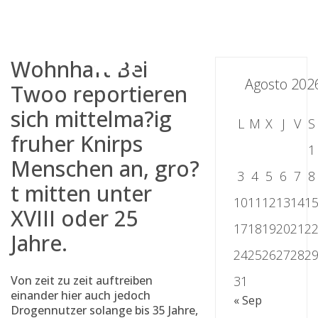
Skip
to
content
Wohnhaft Bei
Agosto 202
Twoo reportieren
sich mittelma?ig
L
M
X
J
V
S
fruher Knirps
1
Menschen an, gro?
3
4
5
6
7
8
t mitten unter
10
11
12
13
14
1
XVIII oder 25
17
18
19
20
21
2
Jahre.
24
25
26
27
28
2
Von zeit zu zeit auftreiben
31
einander hier auch jedoch
« Sep
Drogennutzer solange bis 35 Jahre,